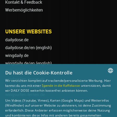
Kontakt & Feedback
Werbemöglichkeiten
UNSERE WEBSITES
dailydose.de
dailydose.de/en
(english)
wingdaily.de
wingdaily.de/en
(english)
dailydose-shop.de
Du hast die Cookie-Kontrolle
windsurfen-lernen.de
Wir verzichten komplett auf trackende/personalisierte Werbung. Hier
GERMAN
kannst du uns mit einer
Spende in die Kaffekasse
unterstützen, damit
wellenreiten-lernen.de
wir DAILY DOSE weiterhin kostenfrei anbieten können.
ENGLISH
wingsurfen-lernen.de
Um Videos (Youtube, Vimeo), Karten (Google Maps) und Wetterinfos
surfen-lernen.de
(Windfinder) auf unserer Website zu aktivieren, ist deine Zustimmung
foilsurfen.de
erforderlich. Diese Anbieter erfassen möglicherweise deine Nutzung
und kombinieren diese Infos mit anderen bereits gesammelten