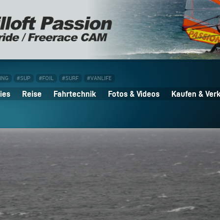
ING
#SUP
#FOIL
#SURF
#VANLIFE
ies
Reise
Fahrtechnik
Fotos & Videos
Kaufen & Ver