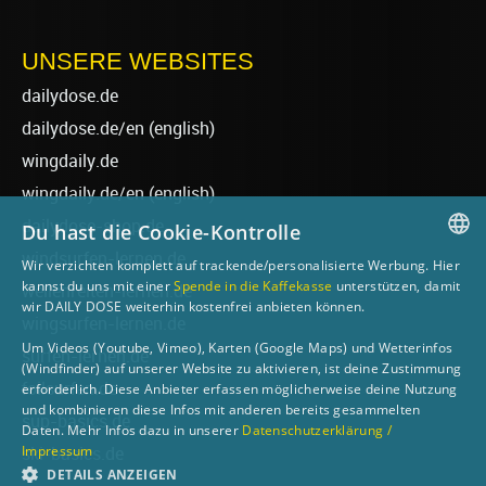
UNSERE WEBSITES
dailydose.de
dailydose.de/en
(english)
wingdaily.de
wingdaily.de/en
(english)
dailydose-shop.de
Du hast die Cookie-Kontrolle
windsurfen-lernen.de
Wir verzichten komplett auf trackende/personalisierte Werbung. Hier
GERMAN
kannst du uns mit einer
Spende in die Kaffekasse
unterstützen, damit
wellenreiten-lernen.de
wir DAILY DOSE weiterhin kostenfrei anbieten können.
ENGLISH
wingsurfen-lernen.de
Um Videos (Youtube, Vimeo), Karten (Google Maps) und Wetterinfos
surfen-lernen.de
(Windfinder) auf unserer Website zu aktivieren, ist deine Zustimmung
foilsurfen.de
erforderlich. Diese Anbieter erfassen möglicherweise deine Nutzung
und kombinieren diese Infos mit anderen bereits gesammelten
sup-basics.de
Daten. Mehr Infos dazu in unserer
Datenschutzerklärung /
Impressum
ski-basics.de
DETAILS ANZEIGEN