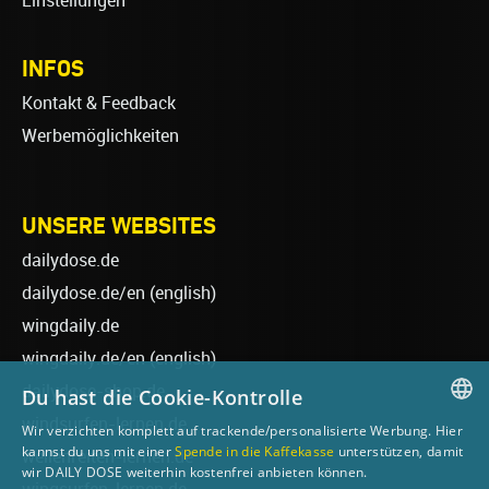
Einstellungen
INFOS
Kontakt & Feedback
Werbemöglichkeiten
UNSERE WEBSITES
dailydose.de
dailydose.de/en
(english)
wingdaily.de
wingdaily.de/en
(english)
dailydose-shop.de
Du hast die Cookie-Kontrolle
windsurfen-lernen.de
Wir verzichten komplett auf trackende/personalisierte Werbung. Hier
GERMAN
kannst du uns mit einer
Spende in die Kaffekasse
unterstützen, damit
wellenreiten-lernen.de
wir DAILY DOSE weiterhin kostenfrei anbieten können.
ENGLISH