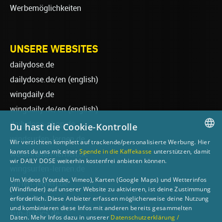
Werbemöglichkeiten
UNSERE WEBSITES
dailydose.de
dailydose.de/en
(english)
wingdaily.de
wingdaily.de/en
(english)
dailydose-shop.de
Du hast die Cookie-Kontrolle
windsurfen-lernen.de
Wir verzichten komplett auf trackende/personalisierte Werbung. Hier
GERMAN
kannst du uns mit einer
Spende in die Kaffekasse
unterstützen, damit
wellenreiten-lernen.de
wir DAILY DOSE weiterhin kostenfrei anbieten können.
ENGLISH
wingsurfen-lernen.de
Um Videos (Youtube, Vimeo), Karten (Google Maps) und Wetterinfos
surfen-lernen.de
(Windfinder) auf unserer Website zu aktivieren, ist deine Zustimmung
foilsurfen.de
erforderlich. Diese Anbieter erfassen möglicherweise deine Nutzung
und kombinieren diese Infos mit anderen bereits gesammelten
sup-basics.de
Daten. Mehr Infos dazu in unserer
Datenschutzerklärung /