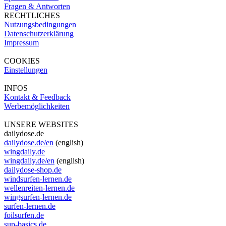
Fragen & Antworten
RECHTLICHES
Nutzungsbedingungen
Datenschutzerklärung
Impressum
COOKIES
Einstellungen
INFOS
Kontakt & Feedback
Werbemöglichkeiten
UNSERE WEBSITES
dailydose.de
dailydose.de/en
(english)
wingdaily.de
wingdaily.de/en
(english)
dailydose-shop.de
windsurfen-lernen.de
wellenreiten-lernen.de
wingsurfen-lernen.de
surfen-lernen.de
foilsurfen.de
sup-basics.de