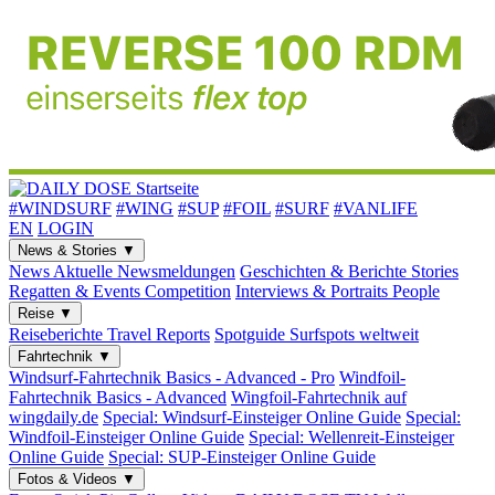
#WINDSURF
#WING
#SUP
#FOIL
#SURF
#VANLIFE
EN
LOGIN
News & Stories
▼
News
Aktuelle Newsmeldungen
Geschichten & Berichte
Stories
Regatten & Events
Competition
Interviews & Portraits
People
Reise
▼
Reiseberichte
Travel Reports
Spotguide
Surfspots weltweit
Fahrtechnik
▼
Windsurf-Fahrtechnik
Basics - Advanced - Pro
Windfoil-
Fahrtechnik
Basics - Advanced
Wingfoil-Fahrtechnik
auf
wingdaily.de
Special: Windsurf-Einsteiger
Online Guide
Special:
Windfoil-Einsteiger
Online Guide
Special: Wellenreit-Einsteiger
Online Guide
Special: SUP-Einsteiger
Online Guide
Fotos & Videos
▼