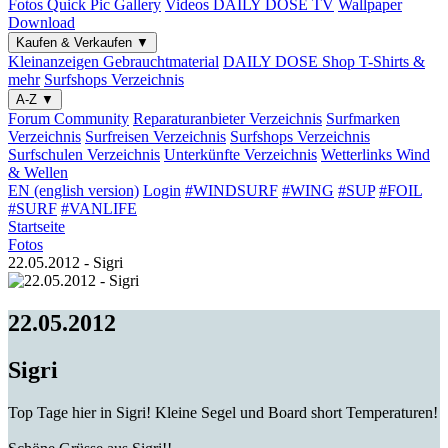
Fotos
Quick Pic Gallery
Videos
DAILY DOSE TV
Wallpaper
Download
Kaufen & Verkaufen
▼
Kleinanzeigen
Gebrauchtmaterial
DAILY DOSE Shop
T-Shirts &
mehr
Surfshops
Verzeichnis
A-Z
▼
Forum
Community
Reparaturanbieter
Verzeichnis
Surfmarken
Verzeichnis
Surfreisen
Verzeichnis
Surfshops
Verzeichnis
Surfschulen
Verzeichnis
Unterkünfte
Verzeichnis
Wetterlinks
Wind
& Wellen
EN (english version)
Login
#WINDSURF
#WING
#SUP
#FOIL
#SURF
#VANLIFE
Startseite
Fotos
22.05.2012 - Sigri
22.05.2012
Sigri
Top Tage hier in Sigri! Kleine Segel und Board short Temperaturen!