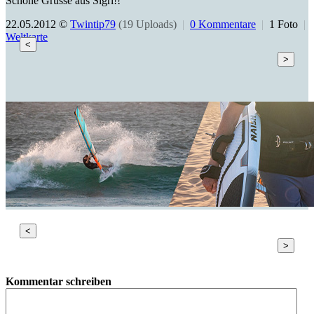
Schöne Grüsse aus Sigri!!
22.05.2012 ©
Twintip79
(19 Uploads)
|
0 Kommentare
|
1 Foto
|
Weltkarte
<
>
<
>
Kommentar schreiben