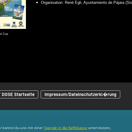
Organisation: René Egli, Ayuntamiento de Pájara (Sta
ld Cup
Y DOSE Startseite
Impressum/Dateinschutzerkl�rung
r kannst du uns mit einer
Spende in die Kaffekasse
unterstützen,