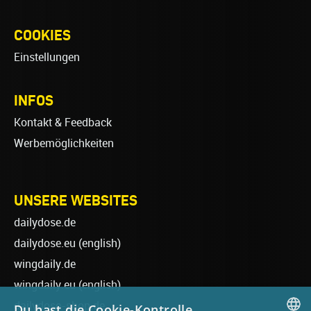
COOKIES
Einstellungen
INFOS
Kontakt & Feedback
Werbemöglichkeiten
UNSERE WEBSITES
dailydose.de
dailydose.eu
(english)
wingdaily.de
wingdaily.eu
(english)
dailydose-shop.de
Du hast die Cookie-Kontrolle