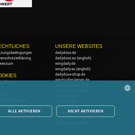
ECHTLICHES
UNSERE WEBSITES
tzungsbedingungen
dailydose.de
tenschutzerklärung
dailydose.eu
(english)
pressum
wingdaily.de
wingdaily.eu
(english)
dailydose-shop.de
OOKIES
windsurfen-lernen.de
stellungen
wellenreiten-lernen.de
wingsurfen-lernen.de
NFOS
surfen-lernen.de
takt & Feedback
foilsurfen.de
GERMAN
rbemöglichkeiten
sup-basics.de
ALLE AKTIVIEREN
NICHT AKTIVIEREN
ski-basics.de
ENGLISH
© 2026 DAILY DOSE