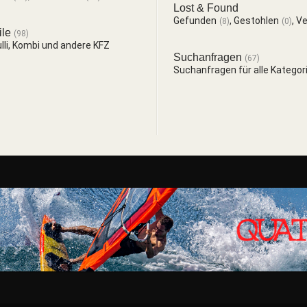
Lost & Found
Gefunden
,
Gestohlen
,
Ve
(8)
(0)
ile
(98)
li, Kombi und andere KFZ
Suchanfragen
(67)
Suchanfragen für alle Kategor