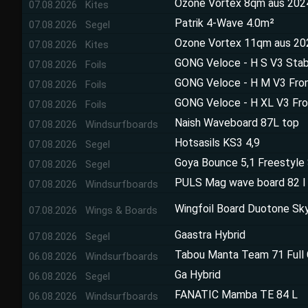
Ozone Vortex 8qm aus 202
07.08.2026 Kites
Patrik 4-Wave 4.0m²
07.08.2026 Segel
Ozone Vortex 11qm aus 20
07.08.2026 Kites
GONG Veloce - H S V3 Stab
07.08.2026 Foils
GONG Veloce - H M V3 Fron
07.08.2026 Foils
GONG Veloce - H XL V3 Fro
07.08.2026 Foils
Naish Waveboard 87L top
07.08.2026 Windsurfboards
Hotsasils KS3 4,9
07.08.2026 Segel
Goya Bounce 5,1 Freestyle
07.08.2026 Segel
PULS Mag wave board 82 l
07.08.2026 Windsurfboards
Wingfoil Board Duotone Sky
07.08.2026 Wings & Boards
Gaastra Hybrid
07.08.2026 Segel
Tabou Manta Team 71 Full 
06.08.2026 Windsurfboards
Ga Hybrid
06.08.2026 Segel
FANATIC Mamba TE 84 L
06.08.2026 Windsurfboards