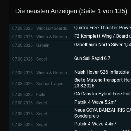
Die neusten Anzeigen (Seite 1 von 135)
Quatro Free Thruster Powe
07.08.2026 Windsurfboards
F2 Komplett Wing / Board u
07.08.2026 Wings & Boards
Gabelbaum North Silver 1,
07.08.2026 Gabeln
Gun Sail Rapid 6,7
07.08.2026 Segel
Naish Hover S26 Inflatable
07.08.2026 Wings & Boards
Biete Materialtransport Ha
07.08.2026 Suchanfragen
23.8.2026
GA Gaastra Hybrid Free Foi
07.08.2026 Foils
Patrik 4-Wave 5.2m²
07.08.2026 Segel
Neue GOYA BANZAI IRIS CAR
07.08.2026 Segel
Sonderpreis
Patrik 4-Wave 4.4m²
07.08.2026 Segel