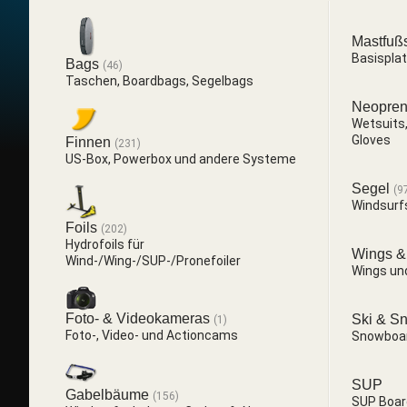
Mastfuß
Basispla
Bags
(46)
Taschen, Boardbags, Segelbags
Neopre
Wetsuits,
Gloves
Finnen
(231)
US-Box, Powerbox und andere Systeme
Segel
(9
Windsurf
Foils
(202)
Hydrofoils für
Wings &
Wind-/Wing-/SUP-/Pronefoiler
Wings un
Foto- & Videokameras
Ski & S
(1)
Foto-, Video- und Actioncams
Snowboa
SUP
Gabelbäume
(156)
SUP Boar