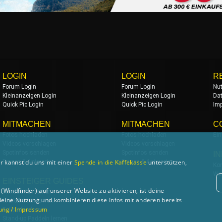
LOGIN
LOGIN
R
Forum Login
Forum Login
Nu
Kleinanzeigen Login
Kleinanzeigen Login
Da
Quick Pic Login
Quick Pic Login
Im
MITMACHEN
MITMACHEN
C
Fotos hochladen
Fotos hochladen
Ein
Videos vorschlagen
Videos vorschlagen
Spotinfos senden
Spotinfos senden
I
Fragen & Antworten
Fragen & Antworten
r kannst du uns mit einer
Spende in die Kaffekasse
unterstützen,
Kon
We
EINSTEIGER GUIDES
Windfinder) auf unserer Website zu aktivieren, ist deine
Windsurfen lernen
deine Nutzung und kombinieren diese Infos mit anderen bereits
Wellenreiten lernen
ung / Impressum
Foilsurfen lernen
Stand-up Paddeln lernen