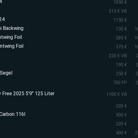
4
1050 €
315 € VB
24
1150 €
i Backwing
130 €
1
twing Foil
385 €
1
ntwing Foil
375 €
1
220 € VB
190 €
2
 Segel
250 €
2
700 FP
2
 Free 2025 5'9" 125 Liter
1100 € VB
320 €
Carbon 116l
500 €
320 €
430 €
2