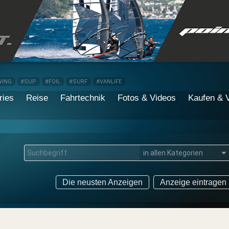
WING
#SUP
#FOIL
#SURF
#VANLIFE
ries
Reise
Fahrtechnik
Fotos & Videos
Kaufen & 
▼
Die neusten Anzeigen
Anzeige eintragen