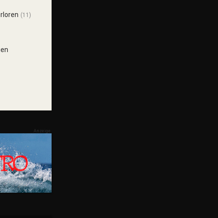
rloren
(11)
ien