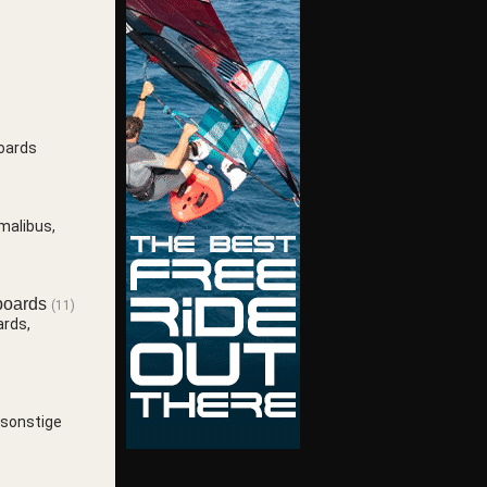
oards
malibus,
boards
(11)
ards,
 sonstige