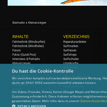
Startseite
Kleinanzeigen
INHALTE
VERZEICHNIS
Fahrtechnik (Windsurfen)
Reparaturanbieter
Fahrtechnik (Windfoilen)
Surfmarken
Forum
Surfreisen
Fotos (Quick Pics)
Surfshops
Interviews & Portraits
Surfschulen
Kleinanzeigen
Unterkünfte
Newsmeldungen
Wetterlinks
Du hast die Cookie-Kontrolle
Regatten & Events
Reiseberichte
WELTKARTEN
Wir verzichten komplett auf trackende/personalisierte Werbung. Hie
Shop
Foto-Weltkarte
damit wir DAILY DOSE weiterhin kostenfrei anbieten können.
Spotguide
Video-Weltkarte
Stories
Um Videos (Youtube, Vimeo), Karten (Google Maps) und Wetterinfos (
Videos
Zustimmung erforderlich. Diese Anbieter erfassen möglicherweise 
Wallpaper
gesammelten Daten. Mehr Infos dazu in unserer
Datenschutzerklär
Wind- & Wetterlinks
DETAILS ANZEIGEN