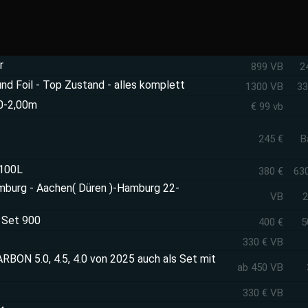
r
899 VB
2
nd Foil - Top Zustand - alles komplett
1300 VB
33
50-2,00m
€ 99 vb
245 €
B
 100L
380 €
63
mburg - Aachen( Düren )-Hamburg 22-
VB
2
l Set 900
400 €
5
330 € VB
BON 5.0, 4.5, 4.0 von 2025 auch als Set mit
ab 450 VB
330 € VB