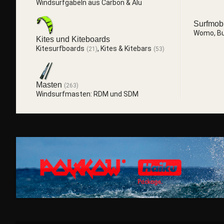
Windsurfgabeln aus Carbon & Alu
Surfmob
Womo, Bul
Kites und Kiteboards
Kitesurfboards
,
Kites & Kitebars
(21)
(53)
Masten
(263)
Windsurfmasten: RDM und SDM