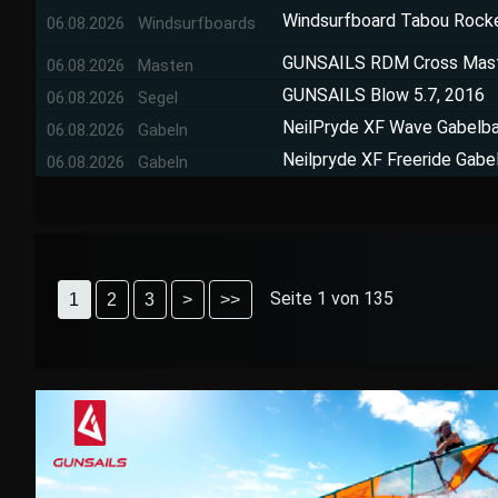
Windsurfboard Tabou Rocke
06.08.2026 Windsurfboards
GUNSAILS RDM Cross Mast
06.08.2026 Masten
GUNSAILS Blow 5.7, 2016
06.08.2026 Segel
NeilPryde XF Wave Gabel
06.08.2026 Gabeln
Neilpryde XF Freeride Gab
06.08.2026 Gabeln
Seite 1 von 135
1
2
3
>
>>