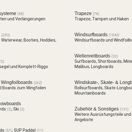
systeme
Trapeze
(98)
(78)
tten und Verlängerungen
Trapeze, Tampen und Haken
n
Windsurfboards
(203)
(1043)
 Waterwear, Booties, Hoddies,
Windsurfboards und Windfoilb
Wellenreitboards
(32)
Surfboards, Shortboards, Mini
72)
segel und Komplett-Riggs
Malibus, Longboards
 Wingfoilboards
Windskate-, Skate- & Long
(262)
d Boards zum Wingfoilen
Rollsurfboards, Skate-Longbo
Mountainboards
nowboards
Zubehör & Sonstiges
rds
,
Ski
(3)
(2)
(131)
Weitere Ausrüstungsteile und
Angebote
ds
,
SUP Paddel
(57)
(11)