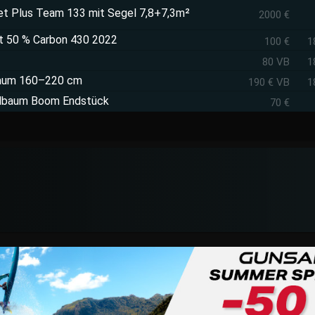
t Plus Team 133 mit Segel 7,8+7,3m²
2000 €
 50 % Carbon 430 2022
100 €
1
80 VB
1
baum 160–220 cm
190 € VB
1
elbaum Boom Endstück
70 €