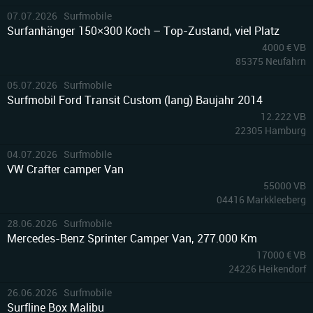
10
07.07.2026 Surfmobile
Surfanhänger 150×300 Koch – Top-Zustand, viel Platz
4000 € VB
85375 Neufahrn
10
05.07.2026 Surfmobile
Surfmobil Ford Transit Custom (lang) Baujahr 2014
12.222 VB
22305 Hamburg
10
04.07.2026 Surfmobile
VW Crafter camper Van
55000 VB
04416 Markkleeberg
9
28.06.2026 Surfmobile
Mercedes-Benz Sprinter Camper Van, 277.000 Km
17000 € VB
24226 Heikendorf
2
26.06.2026 Surfmobile
Surfline Box Malibu