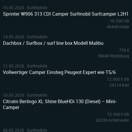
10
15.05.2026 Surfmobile
Sprinter W906 313 CDI Camper Surfmobil Surfcamper L2H1
16.500 VB
49448 Hüde
10
14.05.2026 Surfmobile
Dachbox / Surfbox / surf line box Modell Malibu
750 €
38448 Wolfsburg
10
11.05.2026 Surfmobile
Vollwertiger Camper Einstieg Peugeot Expert wie T5/6
12.000 € VB
24114 Kiel
10
10.05.2026 Surfmobile
Citroën Berlingo XL Shine BlueHDi 130 (Diesel) – Mini-
Camper
15.300 € VB
24239 Achterwehr
1
06.05.2026 Surfmobile