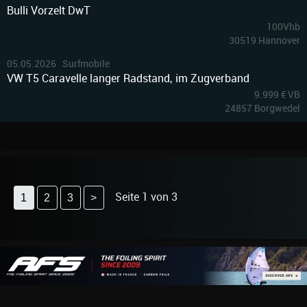
Bulli Vorzelt DwT
100Vhb
30519 Hannover
4
05.05.2026 Surfmobile
VW T5 Caravelle langer Radstand, im Zugverband
9.999 € VB
24857 Borgwedel
Seite 1 von 3
1
2
3
>