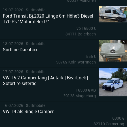
80337 München
10
19.07.2026 Surfmobile
Ford Transit Bj.2020 Länge 6m Höhe3 Diesel
170 Ps "Motor defekt !"
vb 16500 €
84171 Baierbach
5
18.07.2026 Surfmobile
Surfline Dachbox
555 €
50769 Köln Worringen
10
17.07.2026 Surfmobile
VW T5.2 Camper lang | Autark | BearLock |
Sofort reisefertig
16500 € VB
39128 Magdeburg
10
16.07.2026 Surfmobile
VW T4 als Single Camper
6000 €
82110 Germering