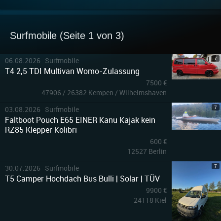
Surfmobile (Seite 1 von 3)
7
06.08.2026 Surfmobile
T4 2,5 TDI Multivan Womo-Zulassung
7500 €
47906 / 26382 Kempen / Wilhelmshaven
7
03.08.2026 Surfmobile
Faltboot Pouch E65 EINER Kanu Kajak kein
RZ85 Klepper Kolibri
600 €
12527 Berlin
7
30.07.2026 Surfmobile
T5 Camper Hochdach Bus Bulli | Solar | TÜV
9900 €
24118 Kiel