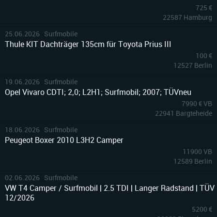
725 €
22587 Hamburg
9
25.06.2026 Surfmobile
Thule KIT Dachträger 135cm für Toyota Prius III
100 €
12527 Berlin
10
19.06.2026 Surfmobile
Opel Vivaro CDTI; 2,0; L2H1; Surfmobil; 2007; TÜVneu
7990 € VB
22941 Bargteheide
3
18.06.2026 Surfmobile
Peugeot Boxer 2010 L3H2 Camper
11900 VB
12589 Berlin
10
02.06.2026 Surfmobile
VW T4 Camper / Surfmobil | 2.5 TDI | Langer Radstand | TÜV
12/2026
5200 €