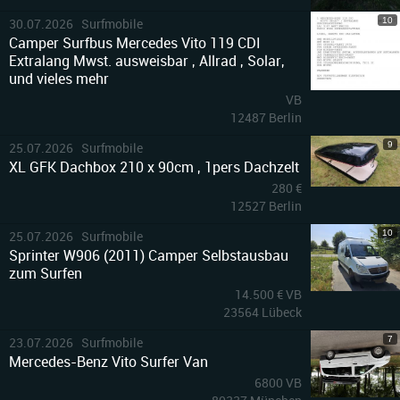
10
30.07.2026 Surfmobile
Camper Surfbus Mercedes Vito 119 CDI
Extralang Mwst. ausweisbar , Allrad , Solar,
und vieles mehr
VB
12487 Berlin
9
25.07.2026 Surfmobile
XL GFK Dachbox 210 x 90cm , 1pers Dachzelt
280 €
12527 Berlin
10
25.07.2026 Surfmobile
Sprinter W906 (2011) Camper Selbstausbau
zum Surfen
14.500 € VB
23564 Lübeck
7
23.07.2026 Surfmobile
Mercedes-Benz Vito Surfer Van
6800 VB