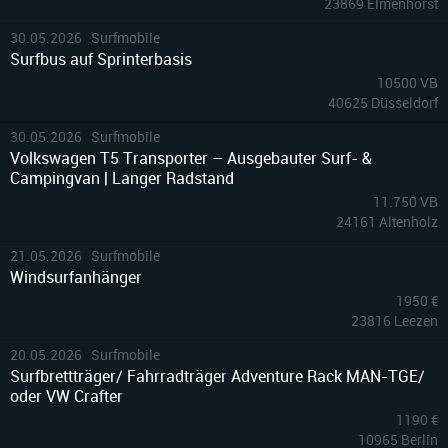
23869 Elmenhorst
1
30.05.2026 Surfmobile
Surfbus auf Sprinterbasis
10500 VB
40625 Düsseldorf
10
30.05.2026 Surfmobile
Volkswagen T5 Transporter – Ausgebauter Surf- &
Campingvan | Langer Radstand
11.750 VB
24161 Altenholz
3
21.05.2026 Surfmobile
Windsurfanhänger
1950 €
23816 Leezen
3
20.05.2026 Surfmobile
Surfbrettträger/ Fahrradträger Adventure Rack MAN-TGE/
oder VW Crafter
1190 €
10965 Berlin