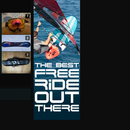
7
2
7