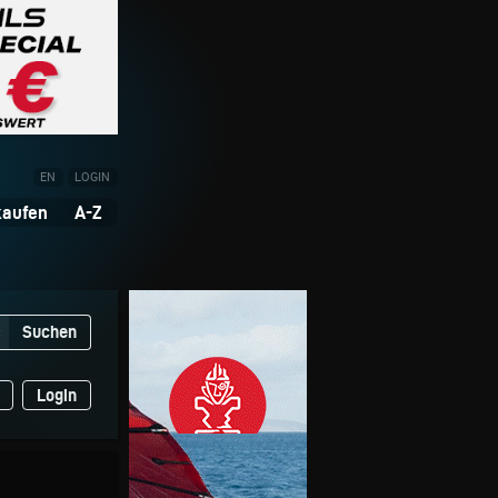
EN
LOGIN
kaufen
A-Z
Suchen
▼
Login