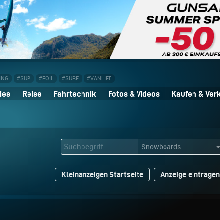
ING
#SUP
#FOIL
#SURF
#VANLIFE
ies
Reise
Fahrtechnik
Fotos & Videos
Kaufen & Ver
Kleinanzeigen Startseite
Anzeige eintragen