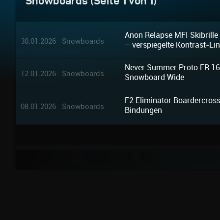
Snowboards (Seite 1 von 1)
Anon Relapse MFI Skibrill
30.01.2026 Snowboards
– verspiegelte Kontrast-Li
Never Summer Proto FR 161
12.01.2026 Snowboards
Snowboard Wide
F2 Eliminator Boardercro
08.01.2026 Snowboards
Bindungen