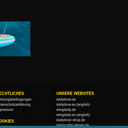
ECHTLICHES
UNSERE WEBSITES
tzungsbedingungen
dailydose.de
tenschutzerklärung
dailydose.eu
(english)
pressum
wingdaily.de
wingdaily.eu
(english)
dailydose-shop.de
OOKIES
windsurfen-lernen.de
nstellungen