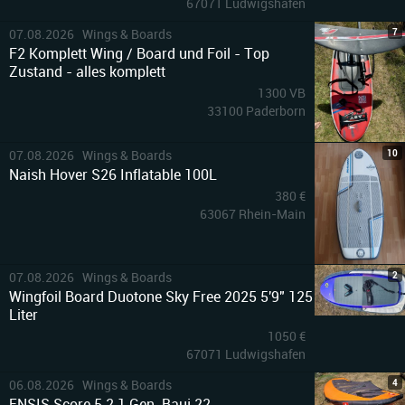
67071 Ludwigshafen
7
07.08.2026 Wings & Boards
F2 Komplett Wing / Board und Foil - Top
Zustand - alles komplett
1300 VB
33100 Paderborn
10
07.08.2026 Wings & Boards
Naish Hover S26 Inflatable 100L
380 €
63067 Rhein-Main
2
07.08.2026 Wings & Boards
Wingfoil Board Duotone Sky Free 2025 5'9" 125
Liter
1050 €
67071 Ludwigshafen
4
06.08.2026 Wings & Boards
ENSIS Score 5,2 1.Gen. Bauj.22