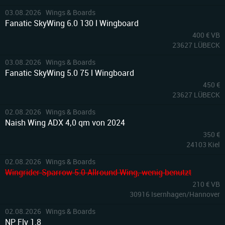
7
03.08.2026 Wings & Boards
Fanatic SkyWing 6.0 130 l Wingboard
400 € VB
23627 LÜBECK
6
03.08.2026 Wings & Boards
Fanatic SkyWing 5.0 75 l Wingboard
450 €
23627 LÜBECK
4
02.08.2026 Wings & Boards
Naish Wing ADX 4,0 qm von 2024
350 €
24103 Kiel
10
02.08.2026 Wings & Boards
Wingrider Sparrow 5.0 Allround Wing, wenig benutzt
210 € VB
30916 Isernhagen/Hannover
3
02.08.2026 Wings & Boards
NP Fly 1.8