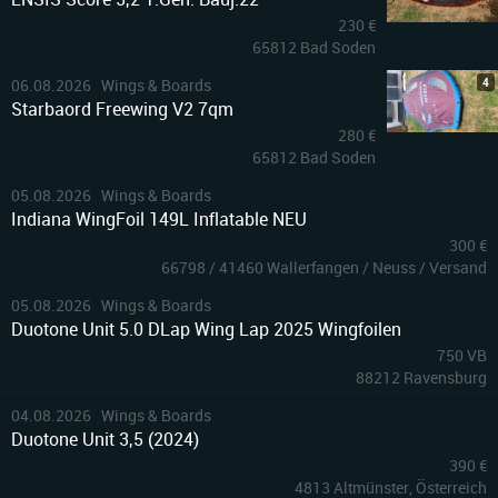
230 €
65812 Bad Soden
4
06.08.2026 Wings & Boards
Starbaord Freewing V2 7qm
280 €
65812 Bad Soden
6
05.08.2026 Wings & Boards
Indiana WingFoil 149L Inflatable NEU
300 €
66798 / 41460 Wallerfangen / Neuss / Versand
4
05.08.2026 Wings & Boards
Duotone Unit 5.0 DLap Wing Lap 2025 Wingfoilen
750 VB
88212 Ravensburg
4
04.08.2026 Wings & Boards
Duotone Unit 3,5 (2024)
390 €
4813 Altmünster, Österreich