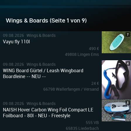
Wings & Boards (Seite 1 von 9)
7
09.08.2026 Wings & Boards
Vayu fly 110l
490 €
49808 Lingen Ems
4
09.08.2026 Wings & Boards
WING Board Gürtel / Leash Wingboard
Boardleine -- NEU --
24 €
66798 Wallerfangen / Versand
5
09.08.2026 Wings & Boards
NAISH Hover Carbon Wing Foil Compact LE
Foilboard - 80l - NEU - Freestyle
555 VB
65835 Liederbach