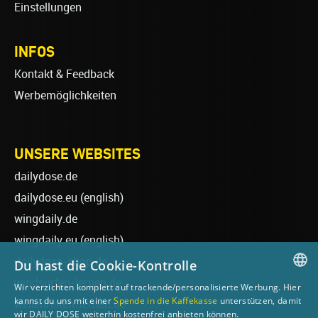
Einstellungen
INFOS
Kontakt & Feedback
Werbemöglichkeiten
UNSERE WEBSITES
dailydose.de
dailydose.eu
(english)
wingdaily.de
wingdaily.eu
(english)
dailydose-shop.de
Du hast die Cookie-Kontrolle
windsurfen-lernen.de
Wir verzichten komplett auf trackende/personalisierte Werbung. Hier
GERMAN
kannst du uns mit einer
Spende in die Kaffekasse
unterstützen, damit
wellenreiten-lernen.de
wir DAILY DOSE weiterhin kostenfrei anbieten können.