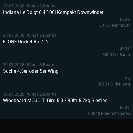
10
30.07.2026 Wings & Boards
Indiana Le Doigt 6.4 106l Kompakt Downwinder
690 €
30167 Hannover
8
30.07.2026 Wings & Boards
F-ONE Rocket Air 7 `2
450 €
6800 Feldkirch
30.07.2026 Wings & Boards
Suche 4,5er oder 5er Wing
VB
26121 Oldenburg
3
30.07.2026 Wings & Boards
Wingboard MOJO T-Bird 5.3 / 90ltr 5.7kg Skyfree
680 €
88048 Friedrichshafen