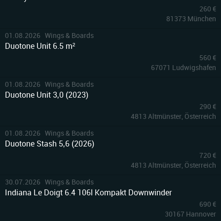
260 €
81373 München
3
01.08.2026 Wings & Boards
Duotone Unit 6.5 m²
560 €
67071 Ludwigshafen
6
01.08.2026 Wings & Boards
Duotone Unit 3,0 (2023)
290 €
4813 Altmünster, Österreich
4
01.08.2026 Wings & Boards
Duotone Stash 5,6 (2026)
720 €
4813 Altmünster, Österreich
10
30.07.2026 Wings & Boards
Indiana Le Doigt 6.4 106l Kompakt Downwinder
690 €
30167 Hannover