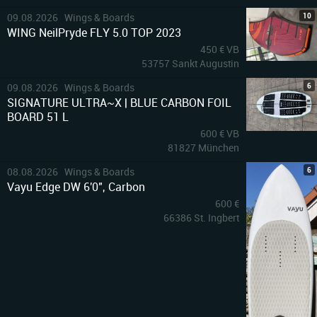
10
09.08.2026 Wings & Boards
WING NeilPryde FLY 5.0 TOP 2023
450 € VB
53757 Sankt Augustin
6
09.08.2026 Wings & Boards
SIGNATURE ULTRA~X | BLUE CARBON FOIL
BOARD 51 L
600 € VB
81827 München
6
08.08.2026 Wings & Boards
Vayu Edge DW 6'0", Carbon
600 €
66386 St. Ingbert