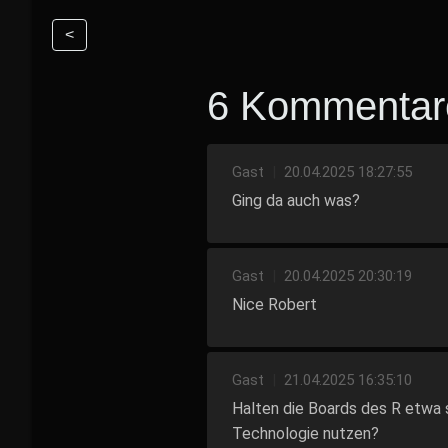
<
6 Kommentar
Gast
|
20.04.2025 18:27:55
Ging da auch was?
Gast
|
20.04.2025 20:30:19
Nice Robert
Gast
|
21.04.2025 16:35:10
Halten die Boards des R etwa s
Technologie nutzen?