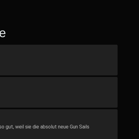
e
o gut, weil sie die absolut neue Gun Sails