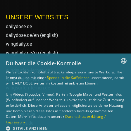
UNSERE WEBSITES
dailydose.de
dailydose.de/en
(english)
wingdaily.de
wingdaily.de/en
(english)
dailydose-shop.de
Du hast die Cookie-Kontrolle
windsurfen-lernen.de
Wir verzichten komplett auf trackende/personalisierte Werbung. Hier
GERMAN
kannst du uns mit einer
Spende in die Kaffekasse
unterstützen, damit
wellenreiten-lernen.de
wir DAILY DOSE weiterhin kostenfrei anbieten können.
ENGLISH
wingsurfen-lernen.de
Um Videos (Youtube, Vimeo), Karten (Google Maps) und Wetterinfos
surfen-lernen.de
(Windfinder) auf unserer Website zu aktivieren, ist deine Zustimmung
foilsurfen.de
erforderlich. Diese Anbieter erfassen möglicherweise deine Nutzung
und kombinieren diese Infos mit anderen bereits gesammelten
sup-basics.de
Daten. Mehr Infos dazu in unserer
Datenschutzerklärung /
Impressum
ski-basics.de
DETAILS ANZEIGEN