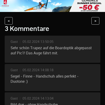
<
>
3 Kommentare
Gast
|
05.02.2024 13:50:05
Sehr schön Trapez auf die Boardoptik abgepasst
auf Pic1! Das Auge fährt mit.
Gast
|
05.02.2024 14:08:18
Segel - Finne - Handschuh alles perfekt -
Duotone :)
Gast
|
05.02.2024 14:13:04
Bild drei - ohne Handschuhe