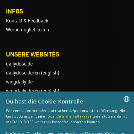
INFOS
Kontakt & Feedback
Werbemöglichkeiten
UNSERE WEBSITES
dailydose.de
dailydose.de/en
(english)
wingdaily.de
wingdaily.de/en
(english)
dailydose-shop.de
Du hast die Cookie-Kontrolle
windsurfen-lernen.de
Wir verzichten komplett auf trackende/personalisierte Werbung. Hier
GERMAN
kannst du uns mit einer
Spende in die Kaffekasse
unterstützen, damit
wellenreiten-lernen.de
wir DAILY DOSE weiterhin kostenfrei anbieten können.
ENGLISH
wingsurfen-lernen.de
Um Videos (Youtube, Vimeo), Karten (Google Maps) und Wetterinfos