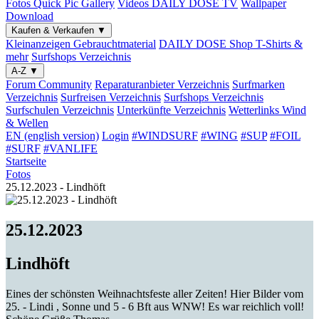
Fotos
Quick Pic Gallery
Videos
DAILY DOSE TV
Wallpaper
Download
Kaufen & Verkaufen
▼
Kleinanzeigen
Gebrauchtmaterial
DAILY DOSE Shop
T-Shirts &
mehr
Surfshops
Verzeichnis
A-Z
▼
Forum
Community
Reparaturanbieter
Verzeichnis
Surfmarken
Verzeichnis
Surfreisen
Verzeichnis
Surfshops
Verzeichnis
Surfschulen
Verzeichnis
Unterkünfte
Verzeichnis
Wetterlinks
Wind
& Wellen
EN (english version)
Login
#WINDSURF
#WING
#SUP
#FOIL
#SURF
#VANLIFE
Startseite
Fotos
25.12.2023 - Lindhöft
25.12.2023
Lindhöft
Eines der schönsten Weihnachtsfeste aller Zeiten! Hier Bilder vom
25. - Lindi , Sonne und 5 - 6 Bft aus WNW! Es war reichlich voll!