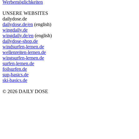
Werbemöglichkeiten
UNSERE WEBSITES
dailydose.de
dailydose.de/en
(english)
wingdaily.de
wingdaily.de/en
(english)
dailydose-shop.de
windsurfen-lernen.de
wellenreiten-lernen.de
wingsurfen-lernen.de
surfen-lernen.de
foilsurfen.de
sup-basics.de
ski-basics.de
© 2026 DAILY DOSE