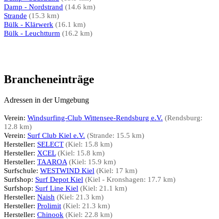
Damp - Nordstrand
(14.6 km)
Strande
(15.3 km)
Bülk - Klärwerk
(16.1 km)
Bülk - Leuchtturm
(16.2 km)
Brancheneinträge
Adressen in der Umgebung
Verein:
Windsurfing-Club Wittensee-Rendsburg e.V.
(Rendsburg:
12.8 km)
Verein:
Surf Club Kiel e.V.
(Strande: 15.5 km)
Hersteller:
SELECT
(Kiel: 15.8 km)
Hersteller:
XCEL
(Kiel: 15.8 km)
Hersteller:
TAAROA
(Kiel: 15.9 km)
Surfschule:
WESTWIND Kiel
(Kiel: 17 km)
Surfshop:
Surf Depot Kiel
(Kiel - Kronshagen: 17.7 km)
Surfshop:
Surf Line Kiel
(Kiel: 21.1 km)
Hersteller:
Naish
(Kiel: 21.3 km)
Hersteller:
Prolimit
(Kiel: 21.3 km)
Hersteller:
Chinook
(Kiel: 22.8 km)