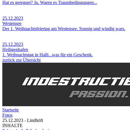
Hat es geregnet? Ja. Waren es Traumbedingungen...
25.12.2023
Westensee
Der 1. Weihnachtsfeiertag am Westensee. Sonnig und windig wars.
25.12.2023
Heiligenhafen
1. Weihnachtstag in Halli...was für ein Geschenk.
zurück zur Übersicht
Startseite
Fotos
25.12.2023 - Lindhöft
INHALTE