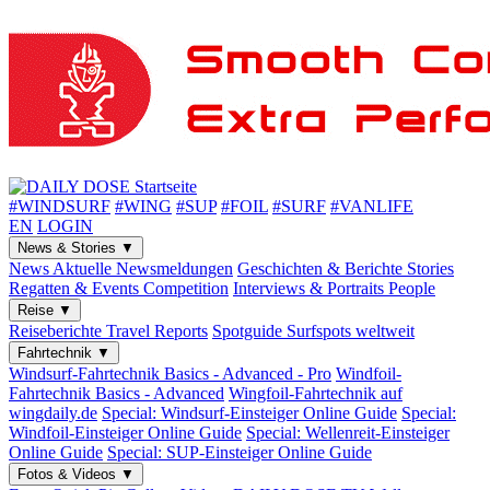
#WINDSURF
#WING
#SUP
#FOIL
#SURF
#VANLIFE
EN
LOGIN
News & Stories
▼
News
Aktuelle Newsmeldungen
Geschichten & Berichte
Stories
Regatten & Events
Competition
Interviews & Portraits
People
Reise
▼
Reiseberichte
Travel Reports
Spotguide
Surfspots weltweit
Fahrtechnik
▼
Windsurf-Fahrtechnik
Basics - Advanced - Pro
Windfoil-
Fahrtechnik
Basics - Advanced
Wingfoil-Fahrtechnik
auf
wingdaily.de
Special: Windsurf-Einsteiger
Online Guide
Special:
Windfoil-Einsteiger
Online Guide
Special: Wellenreit-Einsteiger
Online Guide
Special: SUP-Einsteiger
Online Guide
Fotos & Videos
▼