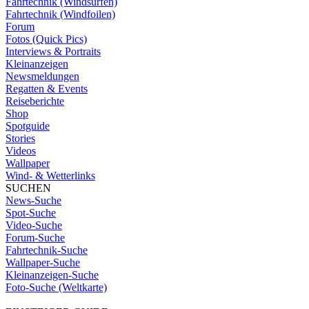
Fahrtechnik (Windsurfen)
Fahrtechnik (Windfoilen)
Forum
Fotos (Quick Pics)
Interviews & Portraits
Kleinanzeigen
Newsmeldungen
Regatten & Events
Reiseberichte
Shop
Spotguide
Stories
Videos
Wallpaper
Wind- & Wetterlinks
SUCHEN
News-Suche
Spot-Suche
Video-Suche
Forum-Suche
Fahrtechnik-Suche
Wallpaper-Suche
Kleinanzeigen-Suche
Foto-Suche (Weltkarte)