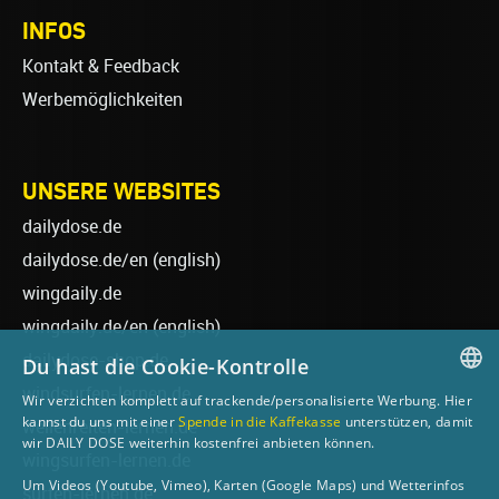
INFOS
Kontakt & Feedback
Werbemöglichkeiten
UNSERE WEBSITES
dailydose.de
dailydose.de/en
(english)
wingdaily.de
wingdaily.de/en
(english)
dailydose-shop.de
Du hast die Cookie-Kontrolle
windsurfen-lernen.de
Wir verzichten komplett auf trackende/personalisierte Werbung. Hier
GERMAN
kannst du uns mit einer
Spende in die Kaffekasse
unterstützen, damit
wellenreiten-lernen.de
wir DAILY DOSE weiterhin kostenfrei anbieten können.
ENGLISH
wingsurfen-lernen.de
Um Videos (Youtube, Vimeo), Karten (Google Maps) und Wetterinfos
surfen-lernen.de