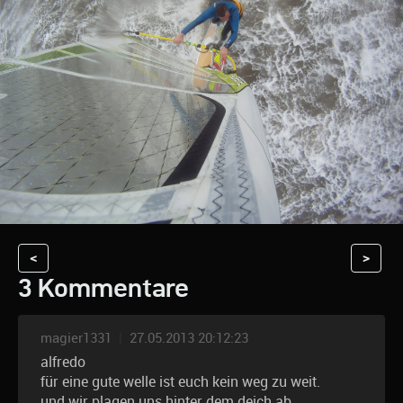
<
>
3 Kommentare
magier1331
|
27.05.2013 20:12:23
alfredo
für eine gute welle ist euch kein weg zu weit.
und wir plagen uns hinter dem deich ab.