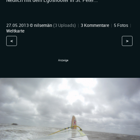
Neulich mit dem Egoshooter in St. Peter...
27.05.2013 ©
nilsemän
(3 Uploads)
|
3 Kommentare
|
5 Fotos
|
Weltkarte
<
>