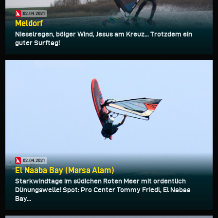
02.04.2021
Meldorf
Nieselregen, böiger Wind, Jesus am Kreuz... Trotzdem ein
guter Surftag!
02.04.2021
El Naaba Bay (Marsa Alam)
Starkwindtage im südichen Roten Meer mit ordentlich
Dünungswelle! Spot: Pro Center Tommy Friedl, El Nabaa
Bay...