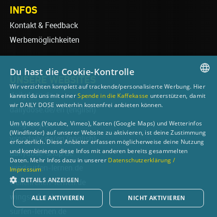
INFOS
Kontakt & Feedback
Werbemöglichkeiten
Du hast die Cookie-Kontrolle
UNSERE WEBSITES
Wir verzichten komplett auf trackende/personalisierte Werbung. Hier
GERMAN
dailydose.de
kannst du uns mit einer
Spende in die Kaffekasse
unterstützen, damit
wir DAILY DOSE weiterhin kostenfrei anbieten können.
dailydose.de/en
(english)
ENGLISH
Um Videos (Youtube, Vimeo), Karten (Google Maps) und Wetterinfos
wingdaily.de
(Windfinder) auf unserer Website zu aktivieren, ist deine Zustimmung
wingdaily.de/en
(english)
erforderlich. Diese Anbieter erfassen möglicherweise deine Nutzung
und kombinieren diese Infos mit anderen bereits gesammelten
dailydose-shop.de
Daten. Mehr Infos dazu in unserer
Datenschutzerklärung /
windsurfen-lernen.de
Impressum
DETAILS ANZEIGEN
wellenreiten-lernen.de
wingsurfen-lernen.de
ALLE AKTIVIEREN
NICHT AKTIVIEREN
surfen-lernen.de