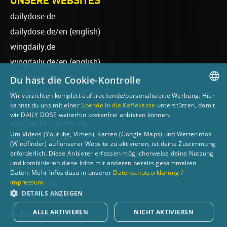
UNSERE WEBSITES
dailydose.de
dailydose.de/en
(english)
wingdaily.de
wingdaily.de/en
(english)
dailydose-shop.de
Du hast die Cookie-Kontrolle
windsurfen-lernen.de
Wir verzichten komplett auf trackende/personalisierte Werbung. Hier
GERMAN
kannst du uns mit einer
Spende in die Kaffekasse
unterstützen, damit
wellenreiten-lernen.de
wir DAILY DOSE weiterhin kostenfrei anbieten können.
ENGLISH
wingsurfen-lernen.de
Um Videos (Youtube, Vimeo), Karten (Google Maps) und Wetterinfos
surfen-lernen.de
(Windfinder) auf unserer Website zu aktivieren, ist deine Zustimmung
foilsurfen.de
erforderlich. Diese Anbieter erfassen möglicherweise deine Nutzung
und kombinieren diese Infos mit anderen bereits gesammelten
sup-basics.de
Daten. Mehr Infos dazu in unserer
Datenschutzerklärung /
Impressum
ski-basics.de
DETAILS ANZEIGEN
ALLE AKTIVIEREN
NICHT AKTIVIEREN
© 2026 DAILY DOSE