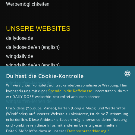
Werbemöglichkeiten
UNSERE WEBSITES
dailydose.de
dailydose.de/en
(english)
wingdaily.de
wingdaily.de/en
(english)
dailydose-shop.de
Du hast die Cookie-Kontrolle
windsurfen-lernen.de
Wir verzichten komplett auf trackende/personalisierte Werbung. Hier
GERMAN
kannst du uns mit einer
Spende in die Kaffekasse
unterstützen, damit
wellenreiten-lernen.de
wir DAILY DOSE weiterhin kostenfrei anbieten können.
ENGLISH
wingsurfen-lernen.de
Um Videos (Youtube, Vimeo), Karten (Google Maps) und Wetterinfos
surfen-lernen.de
(Windfinder) auf unserer Website zu aktivieren, ist deine Zustimmung
foilsurfen.de
erforderlich. Diese Anbieter erfassen möglicherweise deine Nutzung
und kombinieren diese Infos mit anderen bereits gesammelten
sup-basics.de
Daten. Mehr Infos dazu in unserer
Datenschutzerklärung /