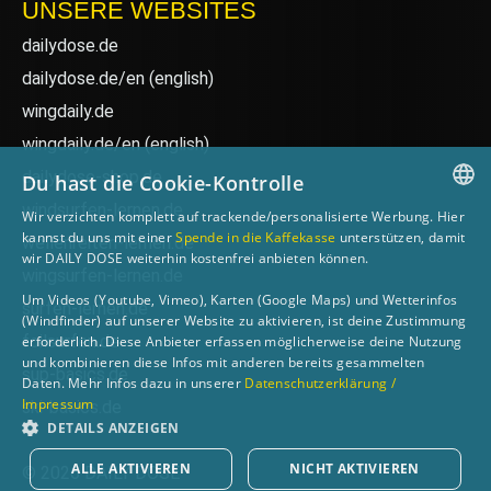
UNSERE WEBSITES
dailydose.de
dailydose.de/en
(english)
wingdaily.de
wingdaily.de/en
(english)
dailydose-shop.de
Du hast die Cookie-Kontrolle
windsurfen-lernen.de
Wir verzichten komplett auf trackende/personalisierte Werbung. Hier
GERMAN
kannst du uns mit einer
Spende in die Kaffekasse
unterstützen, damit
wellenreiten-lernen.de
wir DAILY DOSE weiterhin kostenfrei anbieten können.
ENGLISH
wingsurfen-lernen.de
Um Videos (Youtube, Vimeo), Karten (Google Maps) und Wetterinfos
surfen-lernen.de
(Windfinder) auf unserer Website zu aktivieren, ist deine Zustimmung
foilsurfen.de
erforderlich. Diese Anbieter erfassen möglicherweise deine Nutzung
und kombinieren diese Infos mit anderen bereits gesammelten
sup-basics.de
Daten. Mehr Infos dazu in unserer
Datenschutzerklärung /
Impressum
ski-basics.de
DETAILS ANZEIGEN
ALLE AKTIVIEREN
NICHT AKTIVIEREN
© 2026 DAILY DOSE