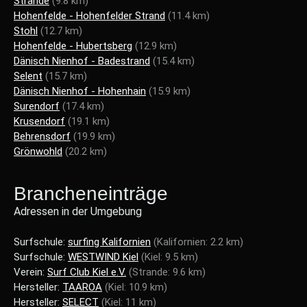
Strande
(9.8 km)
Hohenfelde - Hohenfelder Strand
(11.4 km)
Stohl
(12.7 km)
Hohenfelde - Hubertsberg
(12.9 km)
Dänisch Nienhof - Badestrand
(15.4 km)
Selent
(15.7 km)
Dänisch Nienhof - Hohenhain
(15.9 km)
Surendorf
(17.4 km)
Krusendorf
(19.1 km)
Behrensdorf
(19.9 km)
Grönwohld
(20.2 km)
Brancheneinträge
Adressen in der Umgebung
Surfschule:
surfing Kalifornien
(Kalifornien: 2.2 km)
Surfschule:
WESTWIND Kiel
(Kiel: 9.5 km)
Verein:
Surf Club Kiel e.V.
(Strande: 9.6 km)
Hersteller:
TAAROA
(Kiel: 10.9 km)
Hersteller:
SELECT
(Kiel: 11 km)