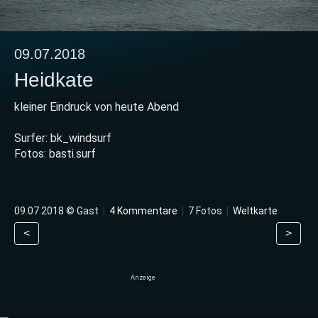
09.07.2018
Heidkate
kleiner Eindruck von heute Abend
Surfer: bk_windsurf
Fotos: basti.surf
09.07.2018 © Gast
|
4 Kommentare
|
7 Fotos
|
Weltkarte
<
>