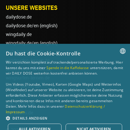
UNSERE WEBSITES
dailydose.de
dailydose.de/en
(english)
wingdaily.de
wingdaily.de/en
(english)
dailydose-shop.de
Du hast die Cookie-Kontrolle
windsurfen-lernen.de
Wir verzichten komplett auf trackende/personalisierte Werbung. Hier
GERMAN
kannst du uns mit einer
Spende in die Kaffekasse
unterstützen, damit
wellenreiten-lernen.de
wir DAILY DOSE weiterhin kostenfrei anbieten können.
ENGLISH
wingsurfen-lernen.de
Um Videos (Youtube, Vimeo), Karten (Google Maps) und Wetterinfos
surfen-lernen.de
(Windfinder) auf unserer Website zu aktivieren, ist deine Zustimmung
foilsurfen.de
erforderlich. Diese Anbieter erfassen möglicherweise deine Nutzung
und kombinieren diese Infos mit anderen bereits gesammelten
sup-basics.de
Daten. Mehr Infos dazu in unserer
Datenschutzerklärung /
Impressum
ski-basics.de
DETAILS ANZEIGEN
ALLE AKTIVIEREN
NICHT AKTIVIEREN