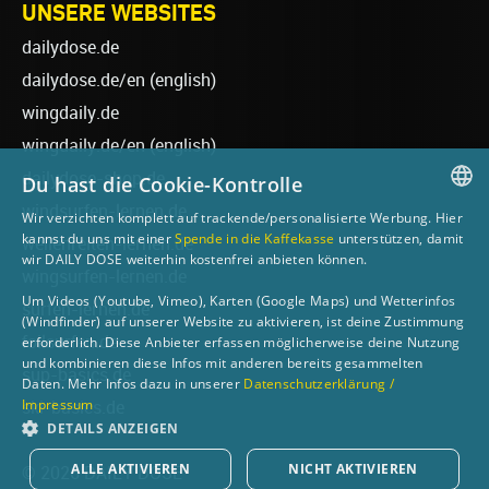
UNSERE WEBSITES
dailydose.de
dailydose.de/en
(english)
wingdaily.de
wingdaily.de/en
(english)
dailydose-shop.de
Du hast die Cookie-Kontrolle
windsurfen-lernen.de
Wir verzichten komplett auf trackende/personalisierte Werbung. Hier
GERMAN
kannst du uns mit einer
Spende in die Kaffekasse
unterstützen, damit
wellenreiten-lernen.de
wir DAILY DOSE weiterhin kostenfrei anbieten können.
ENGLISH
wingsurfen-lernen.de
Um Videos (Youtube, Vimeo), Karten (Google Maps) und Wetterinfos
surfen-lernen.de
(Windfinder) auf unserer Website zu aktivieren, ist deine Zustimmung
foilsurfen.de
erforderlich. Diese Anbieter erfassen möglicherweise deine Nutzung
und kombinieren diese Infos mit anderen bereits gesammelten
sup-basics.de
Daten. Mehr Infos dazu in unserer
Datenschutzerklärung /
Impressum
ski-basics.de
DETAILS ANZEIGEN
ALLE AKTIVIEREN
NICHT AKTIVIEREN
© 2026 DAILY DOSE