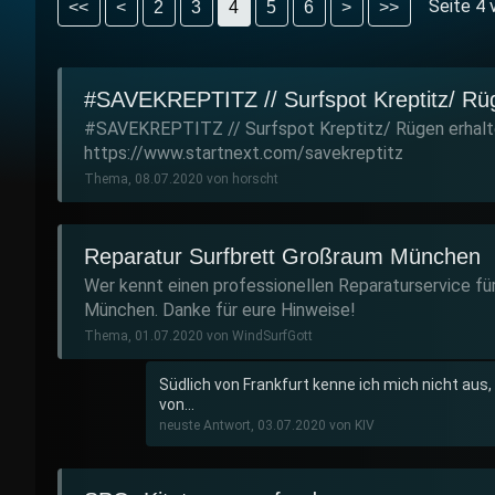
Seite 4 
<<
<
2
3
4
5
6
>
>>
#SAVEKREPTITZ // Surfspot Kreptitz/ Rü
#SAVEKREPTITZ // Surfspot Kreptitz/ Rügen erhalt
https://www.startnext.com/savekreptitz
Thema, 08.07.2020 von horscht
Reparatur Surfbrett Großraum München
Wer kennt einen professionellen Reparaturservice f
München. Danke für eure Hinweise!
Thema, 01.07.2020 von WindSurfGott
Südlich von Frankfurt kenne ich mich nicht aus,
von...
neuste Antwort, 03.07.2020 von KIV