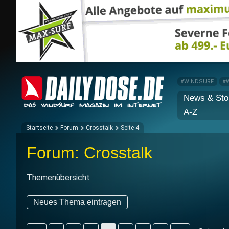
#WINDSURF
#
News & Sto
A-Z
Startseite
Forum
Crosstalk
Seite 4
Forum: Crosstalk
Themenübersicht
Neues Thema eintragen