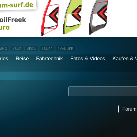
WING
#SUP
#FOIL
#SURF
#VANLIFE
ries
Reise
Fahrtechnik
Fotos & Videos
Kaufen & 
Forum 