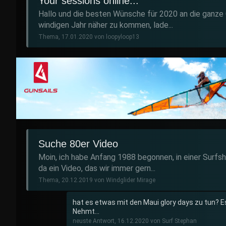
Your sessions online...
Hallo und die besten Wünsche für 2020 an die ganz
windigen Jahr näher zu kommen, lade...
Thema, 17.01.2020 von loopyloop13
Suche 80er Video
Moin, ich habe Anfang 1988 begonnen, in einer Surfsh
da ein Video, das wir immer gern...
Thema, 20.12.2019 von Windglider Mirage
hat es etwas mit den Maui glory days zu tun? Es
Nehmt...
neuste Antwort, 16.12.2020 von Surf Stephan