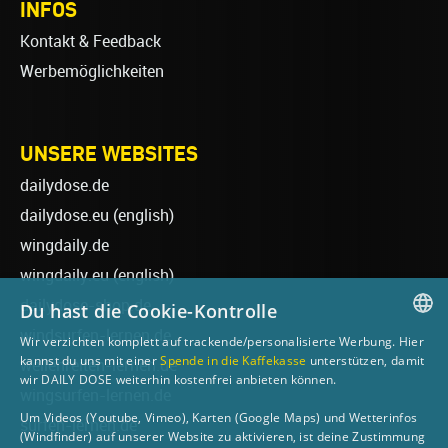
INFOS
Kontakt & Feedback
Werbemöglichkeiten
UNSERE WEBSITES
dailydose.de
dailydose.eu
(english)
wingdaily.de
wingdaily.eu
(english)
dailydose-shop.de
Du hast die Cookie-Kontrolle
windsurfen-lernen.de
Wir verzichten komplett auf trackende/personalisierte Werbung. Hier
GERMAN
kannst du uns mit einer
Spende in die Kaffekasse
unterstützen, damit
wellenreiten-lernen.de
wir DAILY DOSE weiterhin kostenfrei anbieten können.
ENGLISH
wingsurfen-lernen.de
Um Videos (Youtube, Vimeo), Karten (Google Maps) und Wetterinfos
surfen-lernen.de
(Windfinder) auf unserer Website zu aktivieren, ist deine Zustimmung