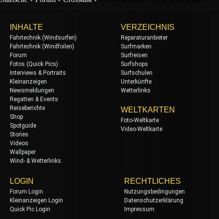
INHALTE
VERZEICHNIS
Fahrtechnik (Windsurfen)
Reparaturanbieter
Fahrtechnik (Windfoilen)
Surfmarken
Forum
Surfreisen
Fotos (Quick Pics)
Surfshops
Interviews & Portraits
Surfschulen
Kleinanzeigen
Unterkünfte
Newsmeldungen
Wetterlinks
Regatten & Events
Reiseberichte
WELTKARTEN
Shop
Foto-Weltkarte
Spotguide
Video-Weltkarte
Stories
Videos
Wallpaper
Wind- & Wetterlinks
LOGIN
RECHTLICHES
Forum Login
Nutzungsbedingungen
Kleinanzeigen Login
Datenschutzerklärung
Quick Pic Login
Impressum