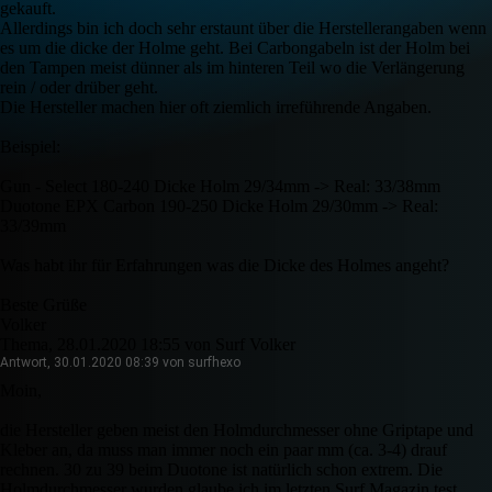
gekauft.
Allerdings bin ich doch sehr erstaunt über die Herstellerangaben wenn
es um die dicke der Holme geht. Bei Carbongabeln ist der Holm bei
den Tampen meist dünner als im hinteren Teil wo die Verlängerung
rein / oder drüber geht.
Die Hersteller machen hier oft ziemlich irreführende Angaben.
Beispiel:
Gun - Select 180-240 Dicke Holm 29/34mm -> Real: 33/38mm
Duotone EPX Carbon 190-250 Dicke Holm 29/30mm -> Real:
33/39mm
Was habt ihr für Erfahrungen was die Dicke des Holmes angeht?
Beste Grüße
Volker
Thema, 28.01.2020 18:55 von Surf Volker
Antwort, 30.01.2020 08:39 von surfhexo
Moin,
die Hersteller geben meist den Holmdurchmesser ohne Griptape und
Kleber an, da muss man immer noch ein paar mm (ca. 3-4) drauf
rechnen. 30 zu 39 beim Duotone ist natürlich schon extrem. Die
Holmdurchmesser wurden glaube ich im letzten Surf Magazin test