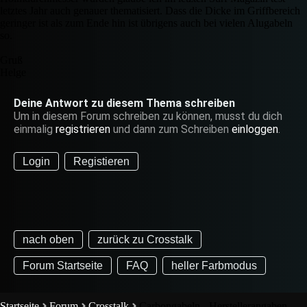
letztes Jahr auch genauer thematisiert. Dass die Dicke im Griffbereich
geringer ist als zum Ende hin ist übrigens auch bei vielen Alugabeln
so.
Gruß
Helge
Deine Antwort zu diesem Thema schreiben
Um in diesem Forum schreiben zu können, musst du dich
einmalig
registrieren
und dann zum Schreiben
einloggen
.
Login
Registieren
nach oben
zurück zu Crosstalk
Forum Startseite
FAQ
heller Farbmodus
Startseite
Forum
Crosstalk
Carbongabeln - Herstellerangaben