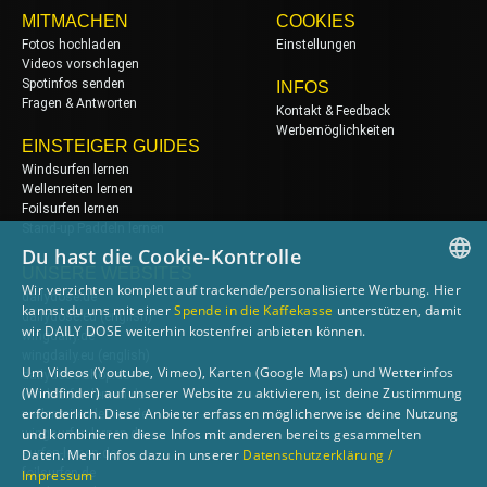
MITMACHEN
COOKIES
Fotos hochladen
Einstellungen
Videos vorschlagen
Spotinfos senden
INFOS
Fragen & Antworten
Kontakt & Feedback
Werbemöglichkeiten
EINSTEIGER GUIDES
Windsurfen lernen
Wellenreiten lernen
Foilsurfen lernen
Stand-up Paddeln lernen
Du hast die Cookie-Kontrolle
UNSERE WEBSITES
Wir verzichten komplett auf trackende/personalisierte Werbung. Hier
dailydose.de
GERMAN
kannst du uns mit einer
Spende in die Kaffekasse
unterstützen, damit
dailydose.eu
(english)
wir DAILY DOSE weiterhin kostenfrei anbieten können.
wingdaily.de
ENGLISH
wingdaily.eu
(english)
Um Videos (Youtube, Vimeo), Karten (Google Maps) und Wetterinfos
dailydose-shop.de
(Windfinder) auf unserer Website zu aktivieren, ist deine Zustimmung
windsurfen-lernen.de
erforderlich. Diese Anbieter erfassen möglicherweise deine Nutzung
wellenreiten-lernen.de
und kombinieren diese Infos mit anderen bereits gesammelten
wingsurfen-lernen.de
surfen-lernen.de
Daten. Mehr Infos dazu in unserer
Datenschutzerklärung /
foilsurfen.de
Impressum