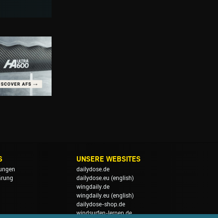
S
UNSERE WEBSITES
ungen
dailydose.de
ärung
dailydose.eu
(english)
wingdaily.de
wingdaily.eu
(english)
dailydose-shop.de
windsurfen-lernen.de