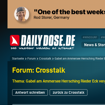
#WINDSURF
#W
News & Stor
Startseite
Forum
Crosstalk
Gabel am Ammersee Herrsching Rieder 
Forum: Crosstalk
Thema: Gabel am Ammersee Herrsching Rieder Eck ver
Antwort schreiben
zurück zu Crosstalk