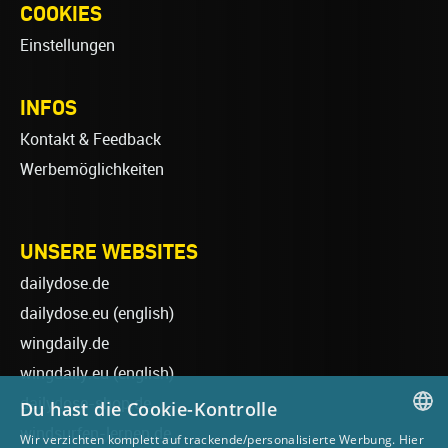
COOKIES
Einstellungen
INFOS
Kontakt & Feedback
Werbemöglichkeiten
UNSERE WEBSITES
dailydose.de
dailydose.eu
(english)
wingdaily.de
wingdaily.eu
(english)
dailydose-shop.de
Du hast die Cookie-Kontrolle
windsurfen-lernen.de
Wir verzichten komplett auf trackende/personalisierte Werbung. Hier