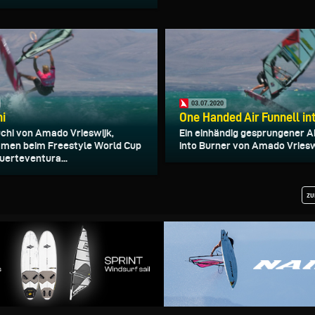
03.07.2020
hi
One Handed Air Funnell in
uchi von Amado Vrieswijk,
Ein einhändig gesprungener Ai
men beim Freestyle World Cup
into Burner von Amado Vriesw
uerteventura...
zu