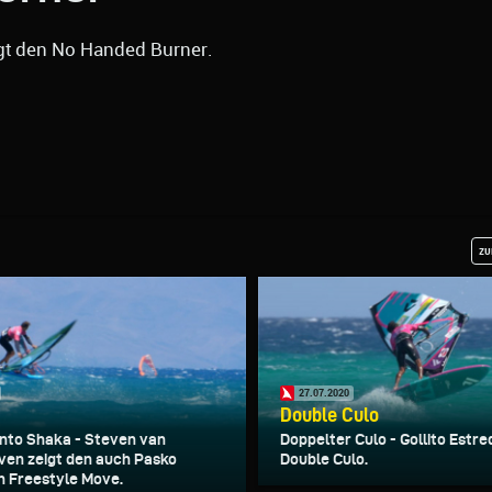
igt den No Handed Burner.
zu
27.07.2020
Double Culo
 into Shaka - Steven van
Doppelter Culo - Gollito Estre
en zeigt den auch Pasko
Double Culo.
 Freestyle Move.