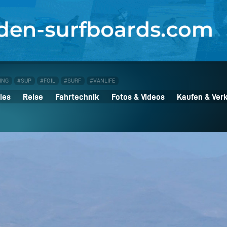
ING
#SUP
#FOIL
#SURF
#VANLIFE
ies
Reise
Fahrtechnik
Fotos & Videos
Kaufen & Ver