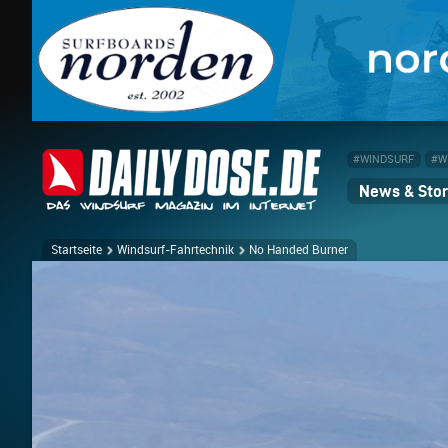
#WINDSURF
#W
News & Stor
Startseite
Windsurf-Fahrtechnik
No Handed Burner