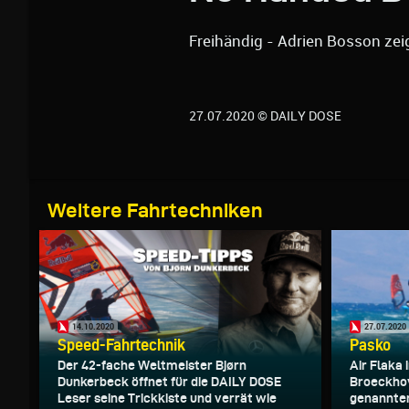
Freihändig - Adrien Bosson ze
27.07.2020 © DAILY DOSE
Weitere Fahrtechniken
14.10.2020
27.07.2020
Speed-Fahrtechnik
Pasko
Der 42-fache Weltmeister Bjørn
Air Flaka
Dunkerbeck öffnet für die DAILY DOSE
Broeckhov
Leser seine Trickkiste und verrät wie
genannten