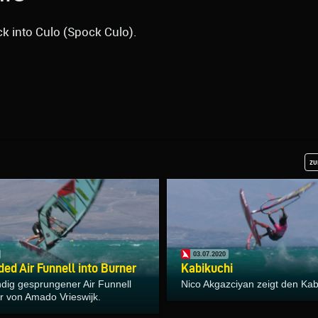
k into Culo (Spock Culo).
zu
03.07.2020
ed Air Funnell into Burner
Kabikuchi
ndig gesprungener Air Funnell
Nico Akgazciyan zeigt den Kab
r von Amado Vrieswijk.