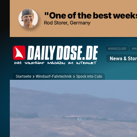
#WINDSURF
#W
News & Stor
Startseite
Windsurf-Fahrtechnik
Spock into Culo