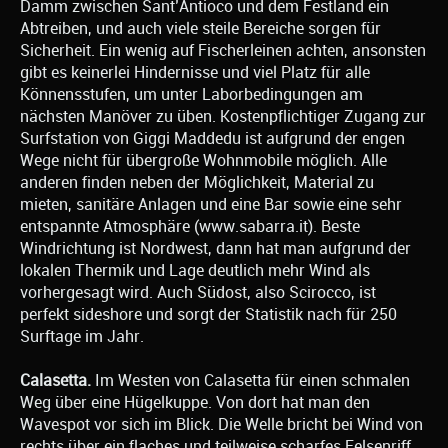
Damm zwischen Sant’Antioco und dem Festland ein
Abtreiben, und auch viele steile Bereiche sorgen für
Sicherheit. Ein wenig auf Fischerleinen achten, ansonsten
gibt es keinerlei Hindernisse und viel Platz für alle
Könnensstufen, um unter Laborbedingungen am
nächsten Manöver zu üben. Kostenpflichtiger Zugang zur
Surfstation von Giggi Maddedu ist aufgrund der engen
Wege nicht für übergroße Wohnmobile möglich. Alle
anderen finden neben der Möglichkeit, Material zu
mieten, sanitäre Anlagen und eine Bar sowie eine sehr
entspannte Atmosphäre (www.sabarra.it). Beste
Windrichtung ist Nordwest, dann hat man aufgrund der
lokalen Thermik und Lage deutlich mehr Wind als
vorhergesagt wird. Auch Südost, also Scirocco, ist
perfekt sideshore und sorgt der Statistik nach für 250
Surftage im Jahr.
Calasetta.
Im Westen von Calasetta für einen schmalen
Weg über eine Hügelkuppe. Von dort hat man den
Wavespot vor sich im Blick. Die Welle bricht bei Wind von
rechts über ein flaches und teilweise scharfes Felsenriff.