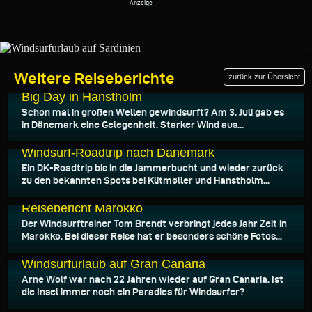
Weitere Reiseberichte
zurück zur Übersicht
14.07.2026
Big Day in Hanstholm
Schon mal in großen Wellen gewindsurft? Am 3. Juli gab es
in Dänemark eine Gelegenheit. Starker Wind aus...
09.06.2026
Windsurf-Roadtrip nach Dänemark
Ein DK-Roadtrip bis in die Jammerbucht und wieder zurück
zu den bekannten Spots bei Klitmøller und Hanstholm...
22.05.2026
Reisebericht Marokko
Der Windsurftrainer Tom Brendt verbringt jedes Jahr Zeit in
Marokko. Bei dieser Reise hat er besonders schöne Fotos...
13.05.2026
Windsurfurlaub auf Gran Canaria
Arne Wolf war nach 22 Jahren wieder auf Gran Canaria. Ist
die Insel immer noch ein Paradies für Windsurfer?
05.05.2026