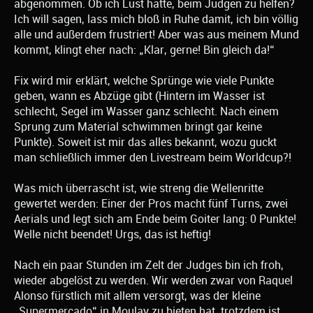
abgenommen. Ob ich Lust hätte, beim Judgen zu helfen?
Ich will sagen, lass mich bloß in Ruhe damit, ich bin völlig
alle und außerdem frustriert! Aber was aus meinem Mund
kommt, klingt eher nach: „Klar, gerne! Bin gleich da!“
Fix wird mir erklärt, welche Sprünge wie viele Punkte
geben, wann es Abzüge gibt (Hintern im Wasser ist
schlecht, Segel im Wasser ganz schlecht. Nach einem
Sprung zum Material schwimmen bringt gar keine
Punkte). Soweit ist mir das alles bekannt, wozu guckt
man schließlich immer den Livestream beim Worldcup?!
Was mich überrascht ist, wie streng die Wellenritte
gewertet werden: Einer der Pros macht fünf Turns, zwei
Aerials und legt sich am Ende beim Goiter lang: 0 Punkte!
Welle nicht beendet! Urgs, das ist heftig!
Nach ein paar Stunden im Zelt der Judges bin ich froh,
wieder abgelöst zu werden. Wir werden zwar von Raquel
Alonso fürstlich mit allem versorgt, was der kleine
„Supermercado“ in Moulay zu bieten hat, trotzdem ist