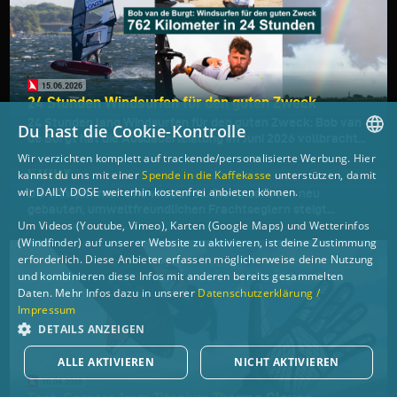
15.06.2026
24 Stunden Windsurfen für den guten Zweck
24 Stunden lang Windsurfen für den guten Zweck: Bob van
Du hast die Cookie-Kontrolle
de Burgt hat die Ausdauerleistung im Juni 2026 vollbracht...
16.04.2026
Wir verzichten komplett auf trackende/personalisierte Werbung. Hier
GERMAN
STORY
kannst du uns mit einer
Spende in die Kaffekasse
unterstützen, damit
wir DAILY DOSE weiterhin kostenfrei anbieten können.
Die Windjammer sind wieder da. Die Anzahl von neu
ENGLISH
gebauten, umweltfreundlichen Frachtseglern steigt...
Um Videos (Youtube, Vimeo), Karten (Google Maps) und Wetterinfos
(Windfinder) auf unserer Website zu aktivieren, ist deine Zustimmung
erforderlich. Diese Anbieter erfassen möglicherweise deine Nutzung
und kombinieren diese Infos mit anderen bereits gesammelten
Daten. Mehr Infos dazu in unserer
Datenschutzerklärung /
Impressum
DETAILS ANZEIGEN
ALLE AKTIVIEREN
NICHT AKTIVIEREN
10.04.2026