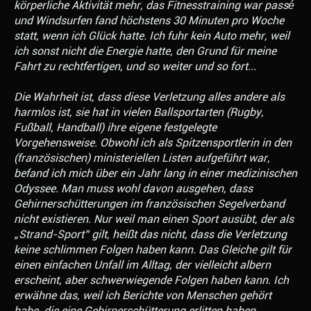
körperliche Aktivität mehr, das Fitnesstraining war passé
und Windsurfen fand höchstens 30 Minuten pro Woche
statt, wenn ich Glück hatte. Ich fuhr kein Auto mehr, weil
ich sonst nicht die Energie hatte, den Grund für meine
Fahrt zu rechtfertigen, und so weiter und so fort...
Die Wahrheit ist, dass diese Verletzung alles andere als
harmlos ist, sie hat in vielen Ballsportarten (Rugby,
Fußball, Handball) ihre eigene festgelegte
Vorgehensweise. Obwohl ich als Spitzensportlerin in den
(französischen) ministeriellen Listen aufgeführt war,
befand ich mich über ein Jahr lang in einer medizinischen
Odyssee. Man muss wohl davon ausgehen, dass
Gehirnerschütterungen im französischen Segelverband
nicht existieren. Nur weil man einen Sport ausübt, der als
„Strand-Sport” gilt, heißt das nicht, dass die Verletzung
keine schlimmen Folgen haben kann. Das Gleiche gilt für
einen einfachen Unfall im Alltag, der vielleicht albern
erscheint, aber schwerwiegende Folgen haben kann. Ich
erwähne das, weil ich Berichte von Menschen gehört
habe, die eine Gehirnerschütterung erlitten haben,