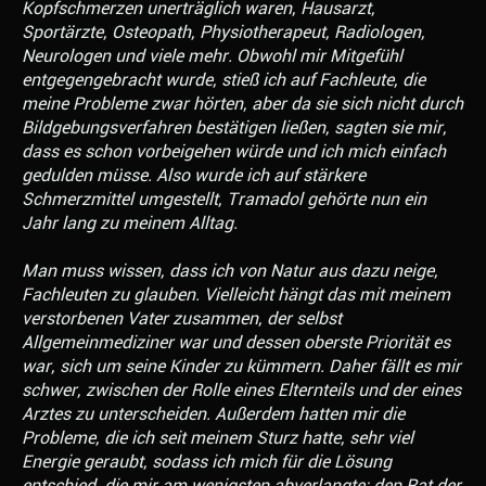
Kopfschmerzen unerträglich waren, Hausarzt,
Sportärzte, Osteopath, Physiotherapeut, Radiologen,
Neurologen und viele mehr. Obwohl mir Mitgefühl
entgegengebracht wurde, stieß ich auf Fachleute, die
meine Probleme zwar hörten, aber da sie sich nicht durch
Bildgebungsverfahren bestätigen ließen, sagten sie mir,
dass es schon vorbeigehen würde und ich mich einfach
gedulden müsse. Also wurde ich auf stärkere
Schmerzmittel umgestellt, Tramadol gehörte nun ein
Jahr lang zu meinem Alltag.
Man muss wissen, dass ich von Natur aus dazu neige,
Fachleuten zu glauben. Vielleicht hängt das mit meinem
verstorbenen Vater zusammen, der selbst
Allgemeinmediziner war und dessen oberste Priorität es
war, sich um seine Kinder zu kümmern. Daher fällt es mir
schwer, zwischen der Rolle eines Elternteils und der eines
Arztes zu unterscheiden. Außerdem hatten mir die
Probleme, die ich seit meinem Sturz hatte, sehr viel
Energie geraubt, sodass ich mich für die Lösung
entschied, die mir am wenigsten abverlangte: den Rat der