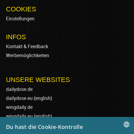
COOKIES
Einstellungen
INFOS
Kontakt & Feedback
Werbemöglichkeiten
UNSERE WEBSITES
dailydose.de
dailydose.eu
(english)
wingdaily.de
wingdaily.eu
(english)
dailydose-shop.de
Du hast die Cookie-Kontrolle