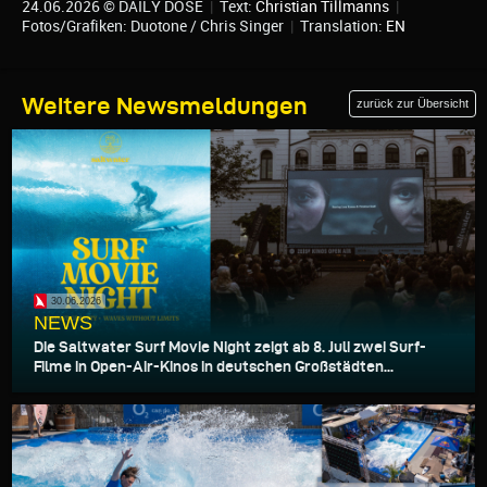
24.06.2026 © DAILY DOSE
|
Text:
Christian Tillmanns
|
Fotos/Grafiken: Duotone / Chris Singer
|
Translation:
EN
Weitere Newsmeldungen
zurück zur Übersicht
30.06.2026
NEWS
Die Saltwater Surf Movie Night zeigt ab 8. Juli zwei Surf-
Filme in Open-Air-Kinos in deutschen Großstädten...