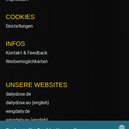
COOKIES
Einstellungen
INFOS
Kontakt & Feedback
Werbemöglichkeiten
UNSERE WEBSITES
dailydose.de
dailydose.eu
(english)
wingdaily.de
wingdaily.eu
(english)
dailydose-shop.de