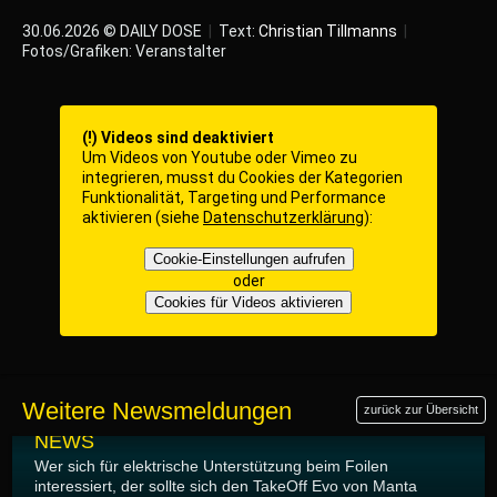
30.06.2026 © DAILY DOSE
|
Text:
Christian Tillmanns
|
Fotos/Grafiken: Veranstalter
(!) Videos sind deaktiviert
Um Videos von Youtube oder Vimeo zu
integrieren, musst du Cookies der Kategorien
Funktionalität, Targeting und Performance
aktivieren (siehe
Datenschutzerklärung
):
Cookie-Einstellungen aufrufen
oder
Cookies für Videos aktivieren
Weitere Newsmeldungen
zurück zur Übersicht
04.08.2026
NEWS
Wer sich für elektrische Unterstützung beim Foilen
interessiert, der sollte sich den TakeOff Evo von Manta