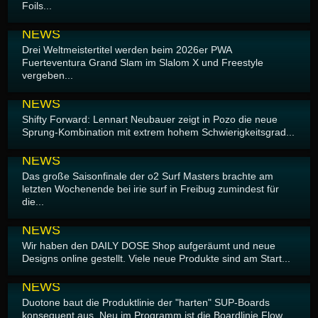
Foils...
16.07.2026
NEWS
Drei Weltmeistertitel werden beim 2026er PWA
Fuerteventura Grand Slam im Slalom X und Freestyle
vergeben...
03.07.2026
NEWS
Shifty Forward: Lennart Neubauer zeigt in Pozo die neue
Sprung-Kombination mit extrem hohem Schwierigkeitsgrad...
30.06.2026
NEWS
Das große Saisonfinale der o2 Surf Masters brachte am
letzten Wochenende bei irie surf in Freibug zumindest für
die...
28.06.2026
NEWS
Wir haben den DAILY DOSE Shop aufgeräumt und neue
Designs online gestellt. Viele neue Produkte sind am Start...
24.06.2026
NEWS
Duotone baut die Produktlinie der "harten" SUP-Boards
konsequent aus. Neu im Programm ist die Boardlinie Flow