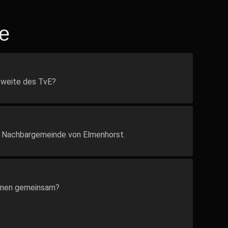
e
tweite des TvE?
die Nachbargemeinde von Elmenhorst.
unen gemeinsam?