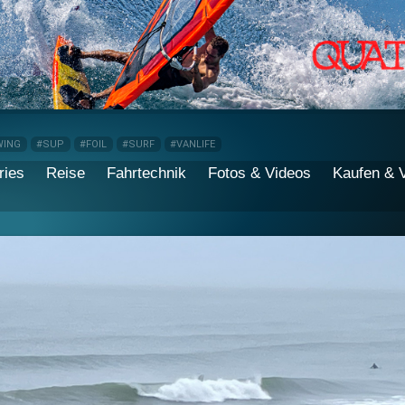
WING
#SUP
#FOIL
#SURF
#VANLIFE
ries
Reise
Fahrtechnik
Fotos & Videos
Kaufen & 