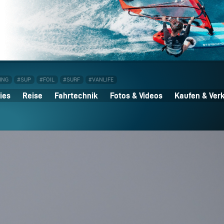
ING
#SUP
#FOIL
#SURF
#VANLIFE
ies
Reise
Fahrtechnik
Fotos & Videos
Kaufen & Ver