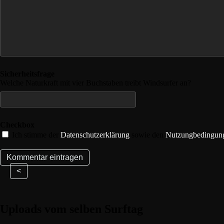
Sicherheitsfrage
Welche Naturkraft mit vier Buchstaben treibt Windsurfer an?
Checkbox
Ich stimme der
Datenschutzerklärung
sowie den
Nutzungbedingun
<
Uploads vom selben Surftag