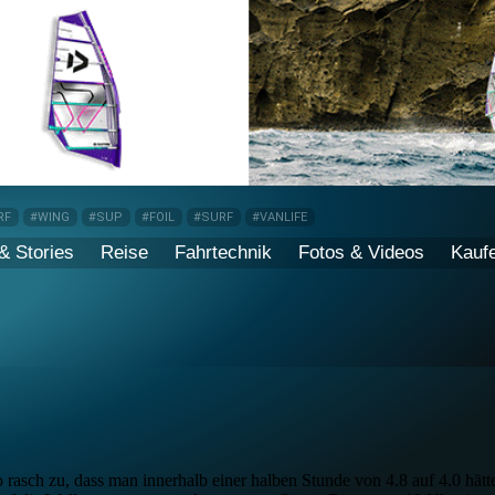
RF
#WING
#SUP
#FOIL
#SURF
#VANLIFE
& Stories
Reise
Fahrtechnik
Fotos & Videos
Kauf
asch zu, dass man innerhalb einer halben Stunde von 4.8 auf 4.0 hätt