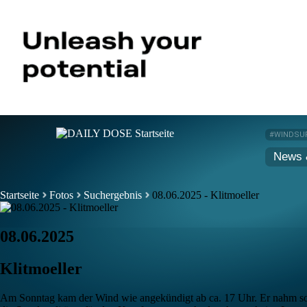
#WINDSU
News 
Startseite
Fotos
Suchergebnis
08.06.2025 - Klitmoeller
08.06.2025
Klitmoeller
Am Sonntag kam der Wind wie angekündigt ab ca. 17 Uhr. Er nahm so r