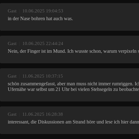
Gast
|
10.06.2025 19:04:53
in der Nase bohren hat auch was.
Gast
|
10.06.2025 22:44:24
Nein, der Finger ist im Mund. Ich wusste schon, warum verpixeln s
Gast
|
11.06.2025 10:37:15
schön zusammengefasst, aber man muss nicht immer rumriggen. Ich
Ufernähe war selbst um 21 Uhr bei vielen Stehsegeln zu beobachte
Gast
|
11.06.2025 16:28:38
interessant, die Diskussionen am Strand höre und lese ich hier dan