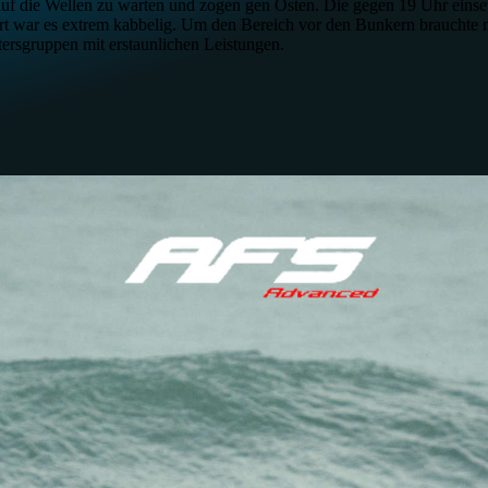
 auf die Wellen zu warten und zogen gen Osten. Die gegen 19 Uhr einse
Dort war es extrem kabbelig. Um den Bereich vor den Bunkern brauchte
tersgruppen mit erstaunlichen Leistungen.