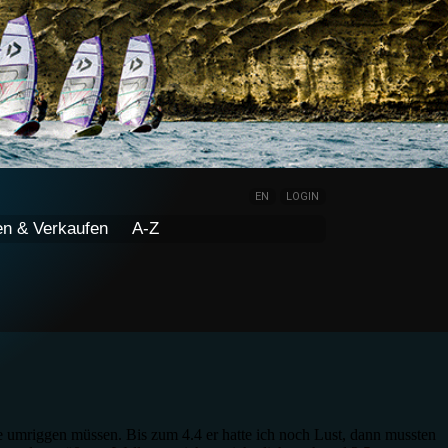
EN
LOGIN
en & Verkaufen
A-Z
e umriggen müssen. Bis zum 4.4 er hatte ich noch Lust, dann mussten