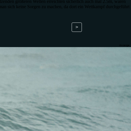
tzenden größeren Wellen erreichten sicherlich auch mal 2.5m, waren
 man sich keine Sorgen zu machen, da dort ein Wettkampf durchgeführt
>