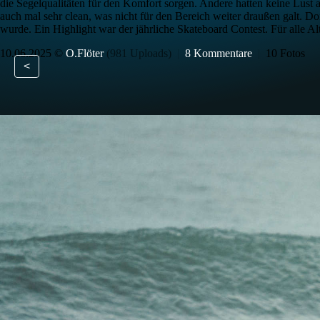
die Segelqualitäten für den Komfort sorgen. Andere hatten keine Lust
auch mal sehr clean, was nicht für den Bereich weiter draußen galt. 
wurde. Ein Highlight war der jährliche Skateboard Contest. Für alle Al
10.06.2025 ©
O.Flöter
(981 Uploads)
|
8 Kommentare
|
10 Fotos
<