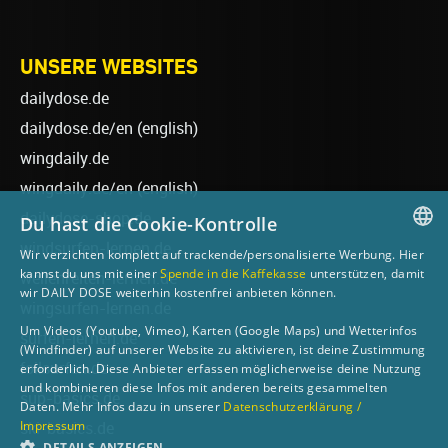
UNSERE WEBSITES
dailydose.de
dailydose.de/en
(english)
wingdaily.de
wingdaily.de/en
(english)
dailydose-shop.de
Du hast die Cookie-Kontrolle
windsurfen-lernen.de
Wir verzichten komplett auf trackende/personalisierte Werbung. Hier
GERMAN
kannst du uns mit einer
Spende in die Kaffekasse
unterstützen, damit
wellenreiten-lernen.de
wir DAILY DOSE weiterhin kostenfrei anbieten können.
ENGLISH
wingsurfen-lernen.de
Um Videos (Youtube, Vimeo), Karten (Google Maps) und Wetterinfos
surfen-lernen.de
(Windfinder) auf unserer Website zu aktivieren, ist deine Zustimmung
foilsurfen.de
erforderlich. Diese Anbieter erfassen möglicherweise deine Nutzung
und kombinieren diese Infos mit anderen bereits gesammelten
sup-basics.de
Daten. Mehr Infos dazu in unserer
Datenschutzerklärung /
Impressum
ski-basics.de
DETAILS ANZEIGEN