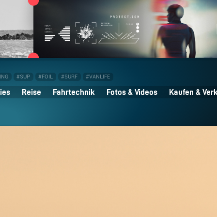
ING
#SUP
#FOIL
#SURF
#VANLIFE
ies
Reise
Fahrtechnik
Fotos & Videos
Kaufen & Ver