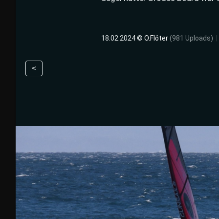
18.02.2024 ©
O.Flöter
(981 Uploads)
|
<