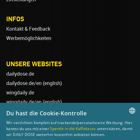
INFOS
Kontakt & Feedback
Werbemöglichkeiten
UNSERE WEBSITES
dailydose.de
dailydose.de/en
(english)
wingdaily.de
wingdaily.de/en
(english)
dailydose-shop.de
Du hast die Cookie-Kontrolle
windsurfen-lernen.de
Wir verzichten komplett auf trackende/personalisierte Werbung. Hier
GERMAN
kannst du uns mit einer
Spende in die Kaffekasse
unterstützen, damit
wellenreiten-lernen.de
wir DAILY DOSE weiterhin kostenfrei anbieten können.
ENGLISH
wingsurfen-lernen.de