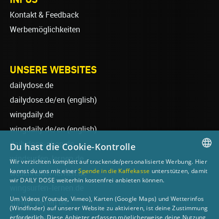
Kontakt & Feedback
Werbemöglichkeiten
UNSERE WEBSITES
dailydose.de
dailydose.de/en
(english)
wingdaily.de
wingdaily.de/en
(english)
dailydose-shop.de
Du hast die Cookie-Kontrolle
windsurfen-lernen.de
Wir verzichten komplett auf trackende/personalisierte Werbung. Hier
GERMAN
kannst du uns mit einer
Spende in die Kaffekasse
unterstützen, damit
wellenreiten-lernen.de
wir DAILY DOSE weiterhin kostenfrei anbieten können.
ENGLISH
wingsurfen-lernen.de
Um Videos (Youtube, Vimeo), Karten (Google Maps) und Wetterinfos
surfen-lernen.de
(Windfinder) auf unserer Website zu aktivieren, ist deine Zustimmung
foilsurfen.de
erforderlich. Diese Anbieter erfassen möglicherweise deine Nutzung