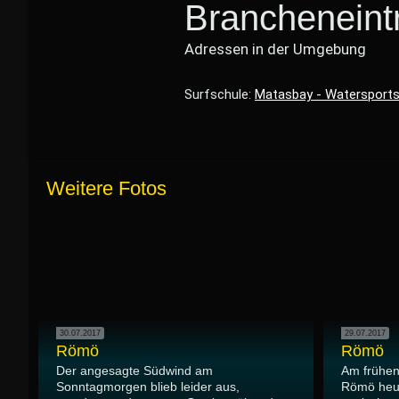
Brancheneint
Adressen in der Umgebung
Surfschule:
Matasbay - Watersports
Weitere Fotos
30.07.2017
29.07.2017
Römö
Römö
Der angesagte Südwind am
Am frühen
Sonntagmorgen blieb leider aus,
Römö heu