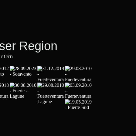
eser Region
metern