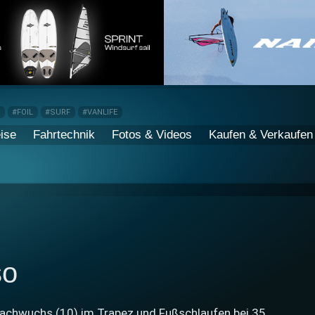
P
#FOIL
#SURF
#VANLIFE
ise
Fahrtechnik
Fotos & Videos
Kaufen & Verkaufen
so
Nachwuchs (10) im Trapez und Fußschlaufen bei 35