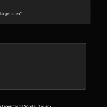
5kn gefahren?
staben treibt Windsurfer an?