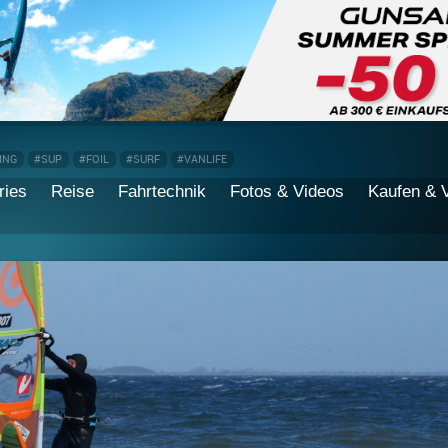
ING
#SUP
#FOIL
#SURF
#VANLIFE
ries
Reise
Fahrtechnik
Fotos & Videos
Kaufen & 