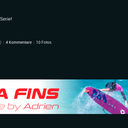
n
Serie!
)
|
4 Kommentare
|
10 Fotos