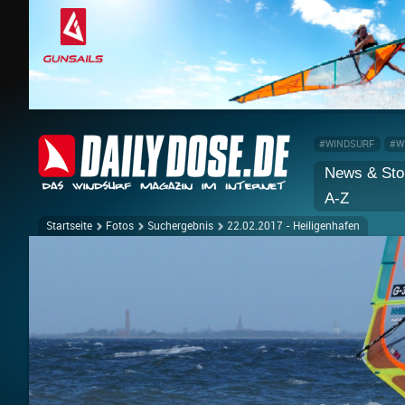
#WINDSURF
#W
News & Sto
A-Z
Startseite
Fotos
Suchergebnis
22.02.2017 - Heiligenhafen