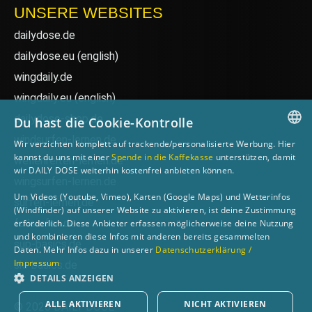
UNSERE WEBSITES
dailydose.de
dailydose.eu
(english)
wingdaily.de
wingdaily.eu
(english)
dailydose-shop.de
Du hast die Cookie-Kontrolle
windsurfen-lernen.de
Wir verzichten komplett auf trackende/personalisierte Werbung. Hier
GERMAN
kannst du uns mit einer
Spende in die Kaffekasse
unterstützen, damit
wellenreiten-lernen.de
wir DAILY DOSE weiterhin kostenfrei anbieten können.
ENGLISH
wingsurfen-lernen.de
Um Videos (Youtube, Vimeo), Karten (Google Maps) und Wetterinfos
surfen-lernen.de
(Windfinder) auf unserer Website zu aktivieren, ist deine Zustimmung
foilsurfen.de
erforderlich. Diese Anbieter erfassen möglicherweise deine Nutzung
und kombinieren diese Infos mit anderen bereits gesammelten
sup-basics.de
Daten. Mehr Infos dazu in unserer
Datenschutzerklärung /
Impressum
ski-basics.de
DETAILS ANZEIGEN
ALLE AKTIVIEREN
NICHT AKTIVIEREN
© 2026 DAILY DOSE