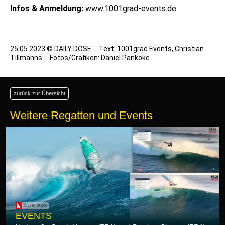
Infos & Anmeldung:
www.1001grad-events.de
25.05.2023 © DAILY DOSE
|
Text: 1001grad Events,
Christian
Tillmanns
|
Fotos/Grafiken:
Daniel Pankoke
zurück zur Übersicht
Weitere Regatten und Events
05.06.2023
EVENTS