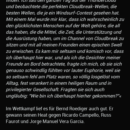
finden. Ich saß den ganzen Tag auf der Thundercloud
und beobachtete die perfekten Cloudbreak-Wellen, die
besten Wellen, die je ein Windsurf-Contest gesehen hat.
Mit einem Mal wurde mir klar, dass ich wahrscheinlich zu
den glücklichsten Menschen auf der Welt gehöre, die all
das haben, die die Mittel, die Zeit, die Unterstützung und
die Ausrüstung haben, um im Channel von Cloudbreak zu
sitzen und mit all meinen Freunden einen epischen Swell
zu erwischen. Es kam mir seltsam und komisch vor, dass
ich überhaupt hier war, und als ich die Gesichter meiner
Freunde an Bord betrachtete, fragte ich mich, ob sie sich
genauso schwindlig fühlten vor lauter Euphorie, weil sie
so seltsam fehl am Platz waren, so völlig losgelöst vom
Alltag, fest verankert in einem heiligen Raum und in
privilegierter Gesellschaft. Fragten sie sich auch
ungläubig: "Wie bin ich überhaupt hierher gekommen?"«
Im Wettkampf lief es für Bernd Roediger auch gut. Er
gewann seinen Heat gegen Ricardo Campello, Russ
Faurot und Jorge Manuel Vera Garcia.