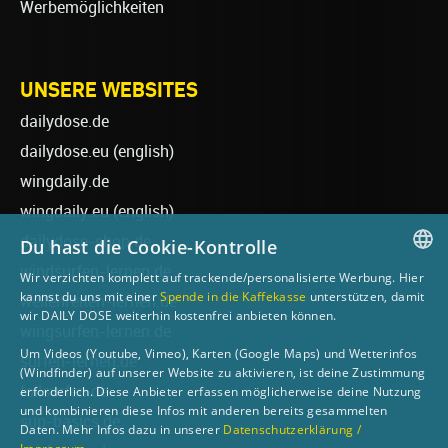
Werbemöglichkeiten
UNSERE WEBSITES
dailydose.de
dailydose.eu
(english)
wingdaily.de
wingdaily.eu
(english)
dailydose-shop.de
Du hast die Cookie-Kontrolle
windsurfen-lernen.de
Wir verzichten komplett auf trackende/personalisierte Werbung. Hier
GERMAN
kannst du uns mit einer
Spende in die Kaffekasse
unterstützen, damit
wellenreiten-lernen.de
wir DAILY DOSE weiterhin kostenfrei anbieten können.
ENGLISH
wingsurfen-lernen.de
Um Videos (Youtube, Vimeo), Karten (Google Maps) und Wetterinfos
surfen-lernen.de
(Windfinder) auf unserer Website zu aktivieren, ist deine Zustimmung
foilsurfen.de
erforderlich. Diese Anbieter erfassen möglicherweise deine Nutzung
und kombinieren diese Infos mit anderen bereits gesammelten
sup-basics.de
Daten. Mehr Infos dazu in unserer
Datenschutzerklärung /