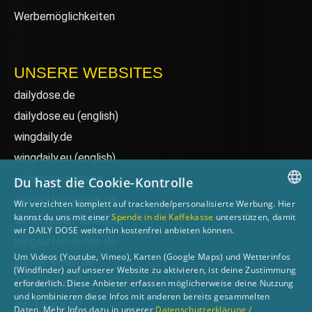
Werbemöglichkeiten
UNSERE WEBSITES
dailydose.de
dailydose.eu
(english)
wingdaily.de
wingdaily.eu
(english)
dailydose-shop.de
Du hast die Cookie-Kontrolle
windsurfen-lernen.de
Wir verzichten komplett auf trackende/personalisierte Werbung. Hier
GERMAN
kannst du uns mit einer
Spende in die Kaffekasse
unterstützen, damit
wellenreiten-lernen.de
wir DAILY DOSE weiterhin kostenfrei anbieten können.
ENGLISH
wingsurfen-lernen.de
Um Videos (Youtube, Vimeo), Karten (Google Maps) und Wetterinfos
surfen-lernen.de
(Windfinder) auf unserer Website zu aktivieren, ist deine Zustimmung
foilsurfen.de
erforderlich. Diese Anbieter erfassen möglicherweise deine Nutzung
und kombinieren diese Infos mit anderen bereits gesammelten
sup-basics.de
Daten. Mehr Infos dazu in unserer
Datenschutzerklärung /