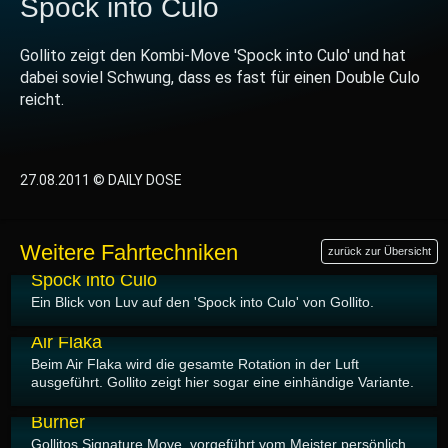
Spock into Culo
Gollito zeigt den Kombi-Move 'Spock into Culo' und hat
dabei soviel Schwung, dass es fast für einen Double Culo
reicht.
27.08.2011 © DAILY DOSE
Weitere Fahrtechniken
zurück zur Übersicht
30.08.2011
Spock into Culo
Ein Blick von Luv auf den 'Spock into Culo' von Gollito.
29.08.2011
Air Flaka
Beim Air Flaka wird die gesamte Rotation in der Luft
ausgeführt. Gollito zeigt hier sogar eine einhändige Variante.
28.08.2011
Burner
Gollitos Signature Move, vorgeführt vom Meister persönlich.